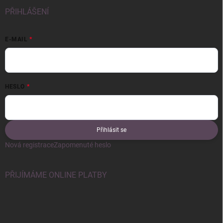
PŘIHLÁŠENÍ
E-MAIL
HESLO
Přihlásit se
Nová registrace
Zapomenuté heslo
PŘIJÍMÁME ONLINE PLATBY