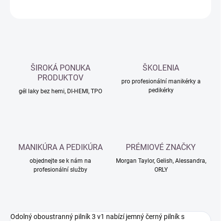
ZEPTAT SE
HLÍDAT
ŠIROKÁ PONUKA
ŠKOLENIA
PRODUKTOV
pro profesionální manikérky a
pedikérky
gél laky bez hemi, DI-HEMI, TPO
MANIKÚRA A PEDIKÚRA
PRÉMIOVÉ ZNAČKY
objednejte se k nám na
Morgan Taylor, Gelish, Alessandra,
profesionální služby
ORLY
Odolný oboustranný pilník 3 v1 nabízí jemný černý pilník s