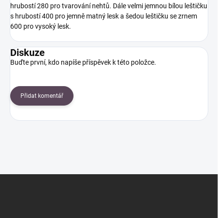
hrubostí 280 pro tvarování nehtů. Dále velmi jemnou bílou leštičku
s hrubostí 400 pro jemně matný lesk a šedou leštičku se zrnem
600 pro vysoký lesk.
Diskuze
Buďte první, kdo napíše příspěvek k této položce.
Přidat komentář
Z
á
p
a