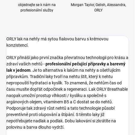
objednejte se k nám na
Morgan Taylor, Gelish, Alessandra,
profesionální služby
ORLY
ORLY lak na nehty má sytou fialovou barvu s krémovou
konzistencí.
ORLY přináší jako první značka převratnou technologii pro krásu a
zdraví vašich nehtů -
profesionální pečující přípravky a barevný
lak v jednom
. Je to alternativa k lakům na nehty a ošetřujícím
přípravkům. Tradiční laky tvoří na nehtu štít, který k nehtu
nepropouští hydrataci a kyslík. To znamená, že nehtům čas od
času musíte dopřát odpočinek a regeneraci. Lak ORLY Breathable
naopak umožní prostup vlhkosti / kyslíku a společně s
argánových olejem, vitaminem B5 a C dostat se do nehtů.
Podporuje tak zdravý růst nehtů a tato technologie působí
preventívně proti olupování a štípání. S těmito laky již
nepotřebujete nadlak a podlak. Dobu lakování si zkrátíte na
polovinu a barva dlouho vydrží.