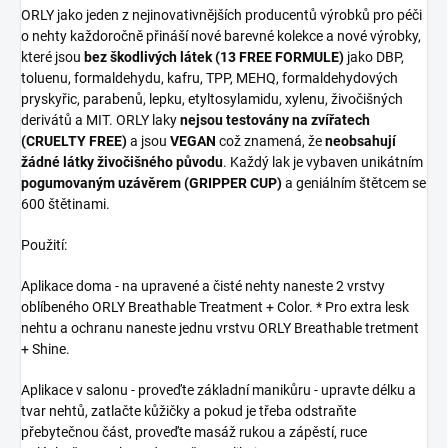
ORLY jako jeden z nejinovativnějších producentů výrobků pro péči
o nehty každoročně přináší nové barevné kolekce a nové výrobky,
které jsou
bez škodlivých látek (13 FREE FORMULE)
jako DBP,
toluenu, formaldehydu, kafru, TPP, MEHQ, formaldehydových
pryskyřic, parabenů, lepku, etyltosylamidu, xylenu, živočišných
derivátů a MIT. ORLY laky
nejsou testovány na zvířatech
(CRUELTY FREE)
a jsou
VEGAN
což znamená, že
neobsahují
žádné látky živočišného původu
. Každý lak je vybaven unikátním
pogumovaným uzávěrem (GRIPPER CUP)
a geniálním štětcem se
600 štětinami.
Použití:
Aplikace doma - na upravené a čisté nehty naneste 2 vrstvy
oblíbeného ORLY Breathable Treatment + Color. * Pro extra lesk
nehtu a ochranu naneste jednu vrstvu ORLY Breathable tretment
+ Shine.
Aplikace v salonu - proveďte základní manikůru - upravte délku a
tvar nehtů, zatlačte kůžičky a pokud je třeba odstraňte
přebytečnou část, proveďte masáž rukou a zápěstí, ruce