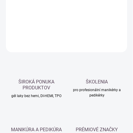
cena:
−
+
Přidat do košíku
DETAILNÍ INFORMACE
ZEPTAT SE
HLÍDAT
ŠIROKÁ PONUKA
ŠKOLENIA
PRODUKTOV
pro profesionální manikérky a
pedikérky
gél laky bez hemi, DI-HEMI, TPO
MANIKÚRA A PEDIKÚRA
PRÉMIOVÉ ZNAČKY