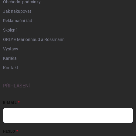
Obchodní podmínky
Jak nakupovat
Reklamační řád
Školení
ORLY v Marionnaud a Rossmann
Výstavy
Kariéra
Kontakt
PŘIHLÁŠENÍ
E-MAIL
HESLO