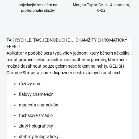
objednejte se k nám na
Morgan Taylor, Gelish, Alessandra,
profesionální služby
ORLY
TAK RYCHLE, TAK JEDNODUCHÉ ... OKAMŽITÝ CHROMATICKÝ
EFEKT!
Aplikátor v podobě pera typu vše v jednom, který během několika
minut promění celou manikúru na nádherné povrchy, které není
možné dosáhnout pouze gelem nebo lakem na nehty. GELISH
Chrome Stix pera jsou k dispozici v šesti úžasných odstínech:
růžový opál
fialový chameleón
magenta chameleón
fuchsiové zrcadlo
zlatý holografický
stříbrný holografický