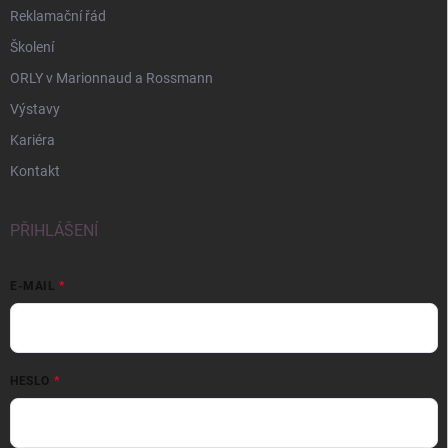
Reklamační řád
Školení
ORLY v Marionnaud a Rossmann
Výstavy
Kariéra
Kontakt
PŘIHLÁŠENÍ
E-MAIL
HESLO