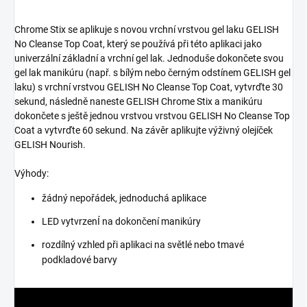
Chrome Stix se aplikuje s novou vrchní vrstvou gel laku GELISH
No Cleanse Top Coat, který se používá při této aplikaci jako
univerzální základní a vrchní gel lak. Jednoduše dokončete svou
gel lak manikúru (např. s ​​bílým nebo černým odstínem GELISH gel
laku) s vrchní vrstvou GELISH No Cleanse Top Coat, vytvrďte 30
sekund, následně naneste GELISH Chrome Stix a manikúru
dokončete s ještě jednou vrstvou vrstvou GELISH No Cleanse Top
Coat a vytvrďte 60 sekund. Na závěr aplikujte výživný olejíček
GELISH Nourish.
Výhody:
žádný nepořádek, jednoduchá aplikace
LED vytvrzenÍ na dokončení manikúry
rozdílný vzhled při aplikaci na světlé nebo tmavé
podkladové barvy