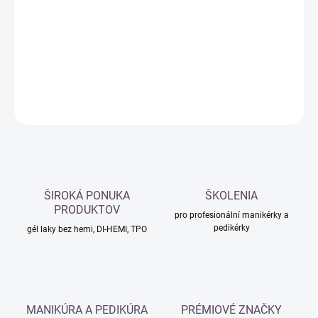
cena:
−
+
Přidat do košíku
DETAILNÍ INFORMACE
ZEPTAT SE
HLÍDAT
ŠIROKÁ PONUKA
ŠKOLENIA
PRODUKTOV
pro profesionální manikérky a
pedikérky
gél laky bez hemi, DI-HEMI, TPO
MANIKÚRA A PEDIKÚRA
PRÉMIOVÉ ZNAČKY