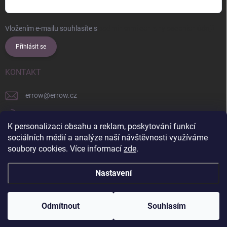
Vložením e-mailu souhlasíte s
podmínkami ochrany osobních údajů
Přihlásit se
KONTAKT
errow
@
errow.cz
+421 911 479 761
K personalizaci obsahu a reklam, poskytování funkcí
explore/locations/957228892/
sociálních médií a analýze naší návštěvnosti využíváme
soubory cookies. Více informací
zde
.
Nastavení
Copyright 2026
ERROW
. Všechna práva vyhrazena.
Upravit nastavení
cookies
Odmítnout
Souhlasím
Vytvořil Shoptet