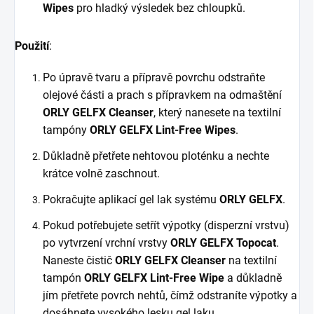
Wipes
pro hladký výsledek bez chloupků.
Použití
:
Po úpravě tvaru a přípravě povrchu odstraňte
olejové části a prach s přípravkem na odmaštění
ORLY GELFX Cleanser
, který nanesete na textilní
tampóny
ORLY GELFX Lint-Free Wipes
.
Důkladně přetřete nehtovou ploténku a nechte
krátce volně zaschnout.
Pokračujte aplikací gel lak systému
ORLY GELFX
.
Pokud potřebujete setřít výpotky (disperzní vrstvu)
po vytvrzení vrchní vrstvy
ORLY GELFX Topocat
.
Naneste čistič
ORLY GELFX Cleanser
na textilní
tampón
ORLY GELFX Lint-Free Wipe
a důkladně
jím přetřete povrch nehtů, čímž odstraníte výpotky a
dosáhnete vysokého lesku gel laku.