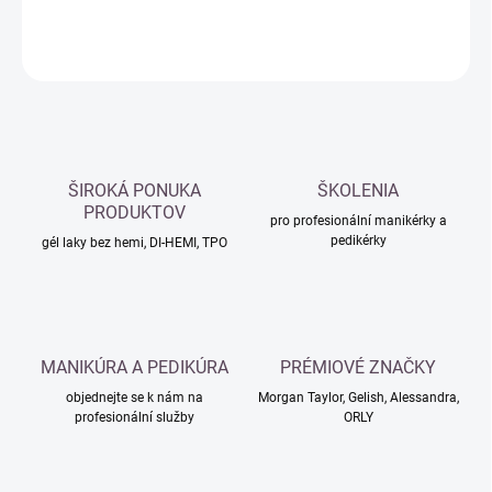
DETAILNÍ INFORMACE
ZEPTAT SE
HLÍDAT
ŠIROKÁ PONUKA
ŠKOLENIA
PRODUKTOV
pro profesionální manikérky a
pedikérky
gél laky bez hemi, DI-HEMI, TPO
MANIKÚRA A PEDIKÚRA
PRÉMIOVÉ ZNAČKY
objednejte se k nám na
Morgan Taylor, Gelish, Alessandra,
profesionální služby
ORLY