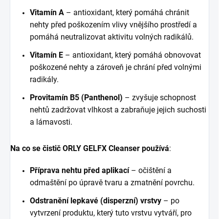
Vitamín A
– antioxidant, který pomáhá chránit
nehty před poškozením vlivy vnějšího prostředí a
pomáhá neutralizovat aktivitu volných radikálů.
Vitamín E
– antioxidant, který pomáhá obnovovat
poškozené nehty a zároveň je chrání před volnými
radikály.
Provitamín B5 (Panthenol)
– zvyšuje schopnost
nehtů zadržovat vlhkost a zabraňuje jejich suchosti
a lámavosti.
Na co se čistič ORLY GELFX Cleanser používá
:
Příprava nehtu před aplikací
– očištění a
odmaštění po úpravě tvaru a zmatnění povrchu.
Odstranění lepkavé (disperzní) vrstvy
– po
vytvrzení produktu, který tuto vrstvu vytváří, pro