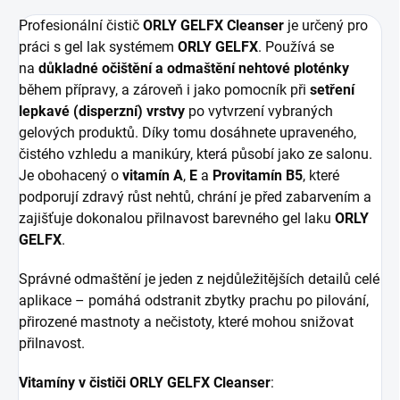
Profesionální čistič
ORLY GELFX Cleanser
je určený pro
práci s gel lak systémem
ORLY GELFX
. Používá se
na
důkladné očištění
a odmaštění nehtové ploténky
během přípravy, a zároveň i jako pomocník při
setření
lepkavé (disperzní) vrstvy
po vytvrzení vybraných
gelových produktů. Díky tomu dosáhnete upraveného,
čistého vzhledu a manikúry, která působí jako ze salonu.
Je obohacený o
vitamín A
,
E
a
Provitamín B5
, které
podporují zdravý růst nehtů, chrání je před zabarvením a
zajišťuje dokonalou přilnavost barevného gel laku
ORLY
GELFX
.
Správné odmaštění je jeden z nejdůležitějších detailů celé
aplikace – pomáhá odstranit zbytky prachu po pilování,
přirozené mastnoty a nečistoty, které mohou snižovat
přilnavost.
Vitamíny v čističi ORLY GELFX Cleanser
: