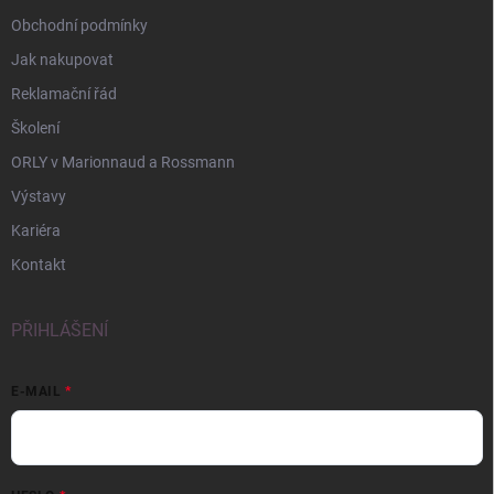
Obchodní podmínky
Jak nakupovat
Reklamační řád
Školení
ORLY v Marionnaud a Rossmann
Výstavy
Kariéra
Kontakt
PŘIHLÁŠENÍ
E-MAIL