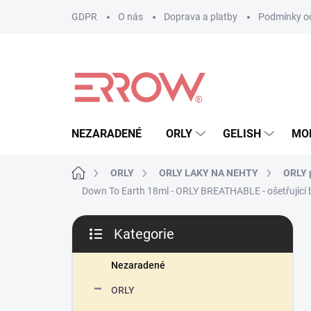
Přejít
GDPR
O nás
Doprava a platby
Podmínky oc
na
obsah
NEZARADENÉ
ORLY
GELISH
MO
Domů
ORLY
ORLY LAKY NA NEHTY
ORLY p
Down To Earth 18ml - ORLY BREATHABLE - ošetřující 
P
Kategorie
o
Přeskočit
s
kategorie
t
Nezaradené
r
ORLY
a