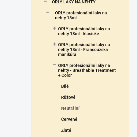
n
ORLY LAKY NA NEHTY
n
ORLY profesionální laky na
í
nehty 18ml
p
a
ORLY profesionální laky na
n
nehty 18ml - klasické
e
ORLY profesionální laky na
l
nehty 18ml - Francouzská
manikúra
ORLY profesionální laky na
nehty - Breathable Treatment
+ Color
Bílé
Růžové
Neutrální
Červené
Zlaté