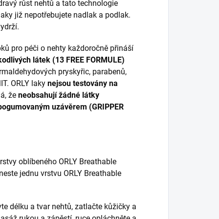
ravý růst nehtů a tato technologie
laky již nepotřebujete nadlak a podlak.
ydrží.
ků pro péči o nehty každoročně přináší
kodlivých látek (13 FREE FORMULE)
ormaldehydových pryskyřic, parabenů,
MIT. ORLY laky
nejsou testovány na
á, že
neobsahují žádné látky
pogumovaným uzávěrem (GRIPPER
vrstvy oblíbeného ORLY Breathable
aneste jednu vrstvu ORLY Breathable
te délku a tvar nehtů, zatlačte kůžičky a
asáž rukou a zápěstí, ruce opláchněte a