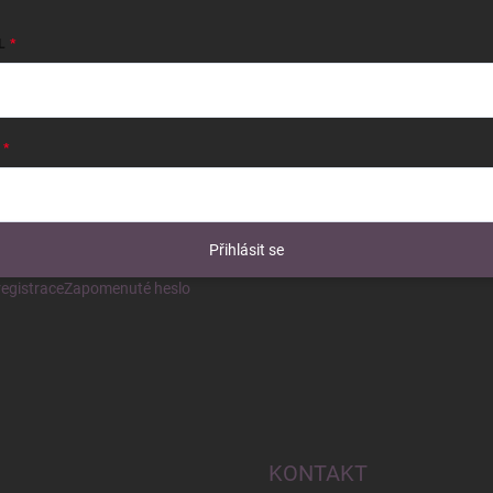
L
Přihlásit se
egistrace
Zapomenuté heslo
KONTAKT