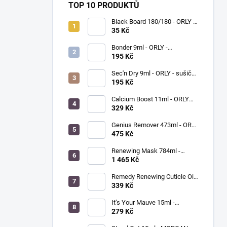
TOP 10 PRODUKTŮ
Black Board 180/180 - ORLY -
pilník na nehty
35 Kč
Bonder 9ml - ORLY -
podkladový lak na nehty
195 Kč
Sec'n Dry 9ml - ORLY - sušič
laku na nehty
195 Kč
Calcium Boost 11ml - ORLY
BREATHABLE - přípravek na
329 Kč
posílení nehtů
Genius Remover 473ml - ORLY
- víceúčelový odlakovač na
475 Kč
nehty
Renewing Mask 784ml -
ORLYPRO - detoxikační
1 465 Kč
maska na ruce a chodidla
Remedy Renewing Cuticle Oil
15ml - MORGAN TAYLOR -
339 Kč
olejíček na kůžičku kolem
nehtů
It’s Your Mauve 15ml -
MORGAN TAYLOR - lak na
279 Kč
nehty