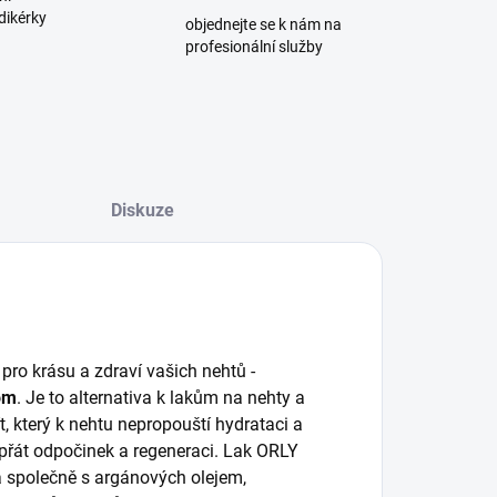
dikérky
objednejte se k nám na
profesionální služby
Diskuze
pro krásu a zdraví vašich nehtů -
nom
. Je to alternativa k lakům na nehty a
ít, který k nehtu nepropouští hydrataci a
přát odpočinek a regeneraci. Lak ORLY
a společně s argánových olejem,