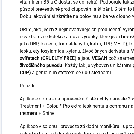
vitaminem B5 a C dostat se do nehtů. Podporuje tak zd
působí preventívně proti olupování a štípání. S těmito 
Dobu lakování si zkrátíte na polovinu a barva dlouho v
ORLY jako jeden z nejinovativnějších producentů výrob
nové barevné kolekce a nové výrobky, které jsou
bez š
jako DBP, toluenu, formaldehydu, kafru, TPP, MEHQ, f
lepku, etyltosylamidu, xylenu, živočišných derivátů a 
zvířatech (CRUELTY FREE)
a jsou
VEGAN
což znamen
živočišného původu
. Každý lak je vybaven unikátním
CUP)
a geniálním štětcem se 600 štětinami.
Použití:
Aplikace doma - na upravené a čisté nehty naneste 2 
Treatment + Color. * Pro extra lesk nehtu a ochranu n
tretment + Shine.
Aplikace v salonu - proveďte základní manikůru - uprav
pokud je třeba odstraňte přebytečnou část, proveďte m