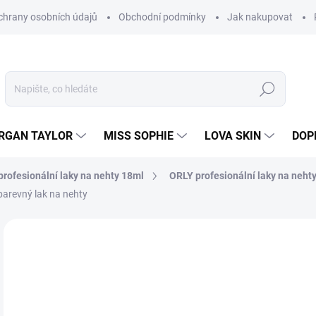
hrany osobních údajů
Obchodní podmínky
Jak nakupovat
Hledat
RGAN TAYLOR
MISS SOPHIE
LOVA SKIN
DOP
rofesionální laky na nehty 18ml
ORLY profesionální laky na neht
barevný lak na nehty
Neohodnoceno
Podrobnosti hodnocení
2
238