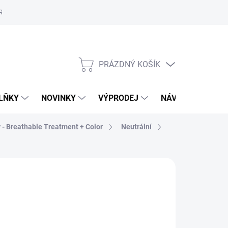
Reklamační řád
Školení
ORLY v Marionnaud a Rossmann
Vý
PRÁZDNÝ KOŠÍK
NÁKUPNÍ
KOŠÍK
LŇKY
NOVINKY
VÝPRODEJ
NÁVODY
MAL
y - Breathable Treatment + Color
Neutrální
89 Kč
,84 Kč bez DPH