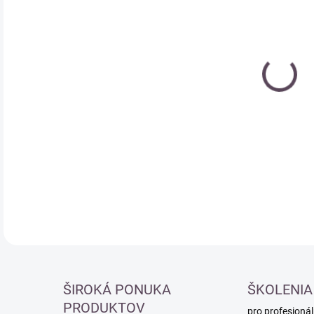
Měr
SK
cena
DETA
ŠIROKÁ PONUKA
ŠKOLENIA
PRODUKTOV
pro profesionál