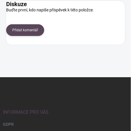
Diskuze
Buďte první, kdo napíše příspěvek k této položce.
Přidat komentář
Z
á
p
a
t
í
INFORMACE PRO VÁS
GDPR