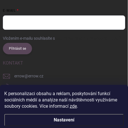
E-MAIL
Vložením e-mailu souhlasíte s
podmínkami ochrany osobních údajů
Přihlásit se
KONTAKT
errow
@
errow.cz
+421 911 479 761
K personalizaci obsahu a reklam, poskytování funkcí
explore/locations/957228892/
sociálních médií a analýze naší návštěvnosti využíváme
soubory cookies. Více informací
zde
.
Nastavení