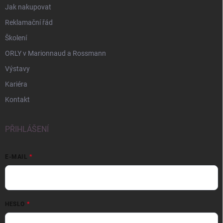
Jak nakupovat
Reklamační řád
Školení
ORLY v Marionnaud a Rossmann
Výstavy
Kariéra
Kontakt
PŘIHLÁŠENÍ
E-MAIL
HESLO