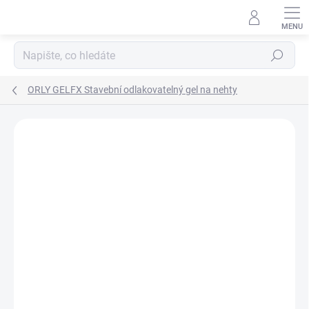
Přejít
na
obsah
Hledat
ORLY GELFX Stavební odlakovatelný gel na nehty
Neohodnoceno
Podrobnosti hodnocení
ZNAČKA:
ORLY