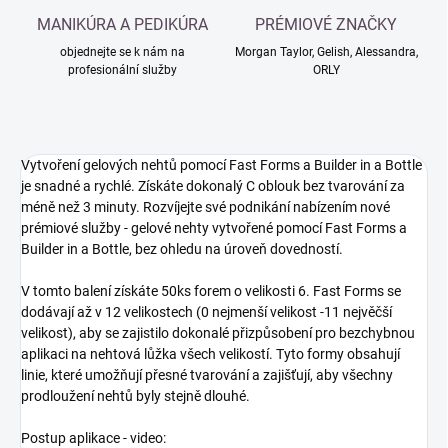
MANIKÚRA A PEDIKÚRA
PRÉMIOVÉ ZNAČKY
objednejte se k nám na
Morgan Taylor, Gelish, Alessandra,
profesionální služby
ORLY
Vytvoření gelových nehtů pomocí Fast Forms a Builder in a Bottle
je snadné a rychlé. Získáte dokonalý C oblouk bez tvarování za
méně než 3 minuty. Rozvíjejte své podnikání nabízením nové
prémiové služby - gelové nehty vytvořené pomocí Fast Forms a
Builder in a Bottle, bez ohledu na úroveň dovedností.
V tomto balení získáte 50ks forem o velikosti 6. Fast Forms se
dodávají až v 12 velikostech (0 nejmenší velikost -11 nejvěčší
velikost), aby se zajistilo dokonalé přizpůsobení pro bezchybnou
aplikaci na nehtová lůžka všech velikostí. Tyto formy obsahují
linie, které umožňují přesné tvarování a zajišťují, aby všechny
prodloužení nehtů byly stejně dlouhé.
Postup aplikace - video: