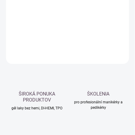
Měrná
SKLADEM
(5 KS)
cena:
−
+
Přidat do košíku
DETAILNÍ INFORMACE
ZEPTAT SE
HLÍDAT
ŠIROKÁ PONUKA
ŠKOLENIA
PRODUKTOV
pro profesionální manikérky a
pedikérky
gél laky bez hemi, DI-HEMI, TPO