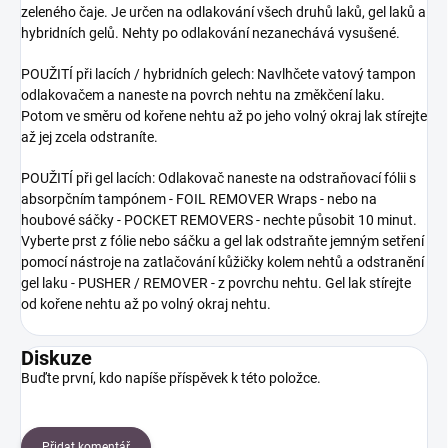
zeleného čaje. Je určen na odlakování všech druhů laků, gel laků a
hybridních gelů. Nehty po odlakování nezanechává vysušené.
POUŽITÍ při lacích / hybridních gelech: Navlhčete vatový tampon
odlakovačem a naneste na povrch nehtu na změkčení laku.
Potom ve směru od kořene nehtu až po jeho volný okraj lak stírejte
až jej zcela odstraníte.
POUŽITÍ při gel lacích: Odlakovač naneste na odstraňovací fólii s
absorpčním tampónem - FOIL REMOVER Wraps - nebo na
houbové sáčky - POCKET REMOVERS - nechte působit 10 minut.
Vyberte prst z fólie nebo sáčku a gel lak odstraňte jemným setření
pomocí nástroje na zatlačování kůžičky kolem nehtů a odstranění
gel laku - PUSHER / REMOVER - z povrchu nehtu. Gel lak stírejte
od kořene nehtu až po volný okraj nehtu.
Diskuze
Buďte první, kdo napíše příspěvek k této položce.
Přidat komentář