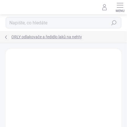
Přejít
na
obsah
Hledat
ORLY odlakovače a ředidlo laků na nehty
Neohodnoceno
Podrobnosti hodnocení