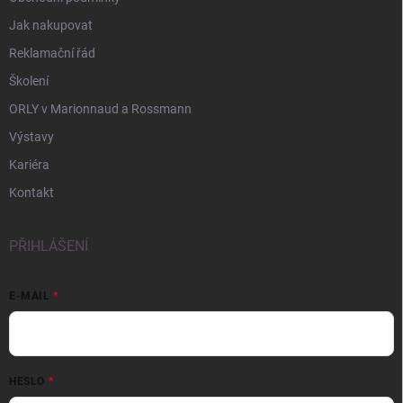
Jak nakupovat
Reklamační řád
Školení
ORLY v Marionnaud a Rossmann
Výstavy
Kariéra
Kontakt
PŘIHLÁŠENÍ
E-MAIL
HESLO