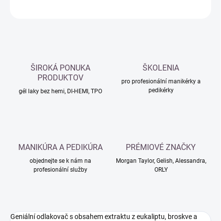
ZEPTAT SE
HLÍDAT
ŠIROKÁ PONUKA
ŠKOLENIA
PRODUKTOV
pro profesionální manikérky a
pedikérky
gél laky bez hemi, DI-HEMI, TPO
MANIKÚRA A PEDIKÚRA
PRÉMIOVÉ ZNAČKY
objednejte se k nám na
Morgan Taylor, Gelish, Alessandra,
profesionální služby
ORLY
Geniální odlakovač s obsahem extraktu z eukaliptu, broskve a