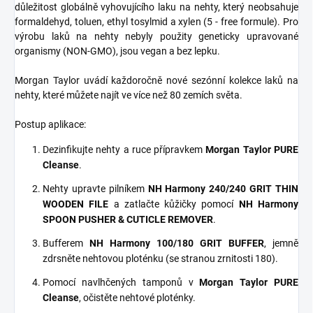
důležitost globálně vyhovujícího laku na nehty, který neobsahuje
formaldehyd, toluen, ethyl tosylmid a xylen (5 - free formule). Pro
výrobu laků na nehty nebyly použity geneticky upravované
organismy (NON-GMO), jsou vegan a bez lepku.
Morgan Taylor uvádí každoročně nové sezónní kolekce laků na
nehty, které můžete najít ve více než 80 zemích světa.
Postup aplikace:
Dezinfikujte nehty a ruce přípravkem
Morgan Taylor PURE
Cleanse
.
Nehty upravte pilníkem
NH Harmony 240/240 GRIT THIN
WOODEN FILE
a zatlačte kůžičky pomocí
NH Harmony
SPOON PUSHER & CUTICLE REMOVER
.
Bufferem
NH Harmony 100/180 GRIT BUFFER
, jemně
zdrsněte nehtovou ploténku (se stranou zrnitosti 180).
Pomocí navlhčených tamponů v
Morgan Taylor PURE
Cleanse
, očistěte nehtové ploténky.