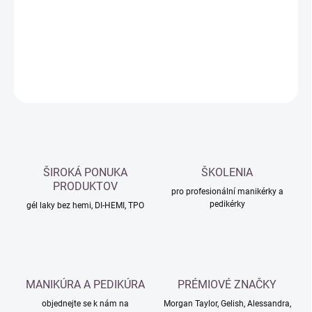
−
+
Přidat do košíku
DETAILNÍ INFORMACE
ZEPTAT SE
HLÍDAT
ŠIROKÁ PONUKA
ŠKOLENIA
PRODUKTOV
pro profesionální manikérky a
pedikérky
gél laky bez hemi, DI-HEMI, TPO
MANIKÚRA A PEDIKÚRA
PRÉMIOVÉ ZNAČKY
objednejte se k nám na
Morgan Taylor, Gelish, Alessandra,