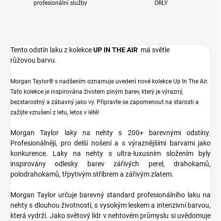
profesionální služby
ORLY
Tento odstín laku z kolekce
UP IN THE AIR
má světle
růžovou barvu.
Morgan Taylor® s nadšením oznamuje uvedení nové kolekce Up In The Air.
Tato kolekce je inspirována životem plným barev, který je výrazný,
bezstarostný a zábavný jako vy. Připravte se zapomenout na starosti a
zažijte vzrušení z letu, letos v létě!
Morgan Taylor laky na nehty s 200+ barevnými odstíny.
Profesionálněji, pro delší nošení a s výraznějšími barvami jako
konkurence. Laky na nehty s ultra-luxusním složením byly
inspirovány odlesky barev zářivých perel, drahokamů,
polodrahokamů, třpytivým stříbrem a zářivým zlatem.
Morgan Taylor určuje barevný standard profesionálního laku na
nehty s dlouhou životností, s vysokým leskem a intenzivní barvou,
která vydrží. Jako světový lídr v nehtovém průmyslu si uvědomuje