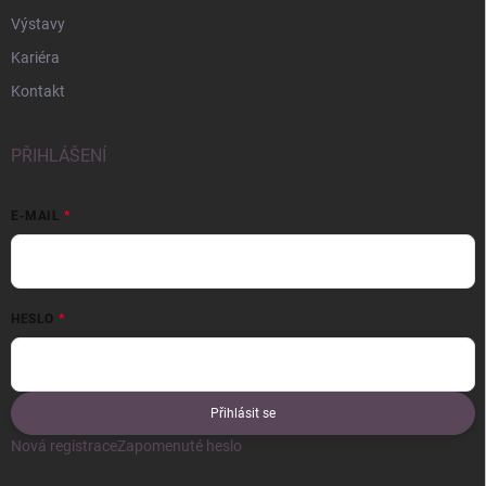
Výstavy
Kariéra
Kontakt
PŘIHLÁŠENÍ
E-MAIL
HESLO
Přihlásit se
Nová registrace
Zapomenuté heslo