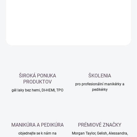
−
+
Přidat do košíku
DETAILNÍ INFORMACE
ZEPTAT SE
HLÍDAT
ŠIROKÁ PONUKA
ŠKOLENIA
PRODUKTOV
pro profesionální manikérky a
pedikérky
gél laky bez hemi, DI-HEMI, TPO
MANIKÚRA A PEDIKÚRA
PRÉMIOVÉ ZNAČKY
objednejte se k nám na
Morgan Taylor, Gelish, Alessandra,