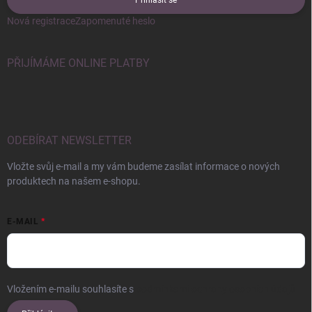
Přihlásit se
Nová registrace
Zapomenuté heslo
PŘIJÍMÁME ONLINE PLATBY
ODEBÍRAT NEWSLETTER
Vložte svůj e-mail a my vám budeme zasílat informace o nových
produktech na našem e-shopu.
E-MAIL
Vložením e-mailu souhlasíte s
podmínkami ochrany osobních údajů