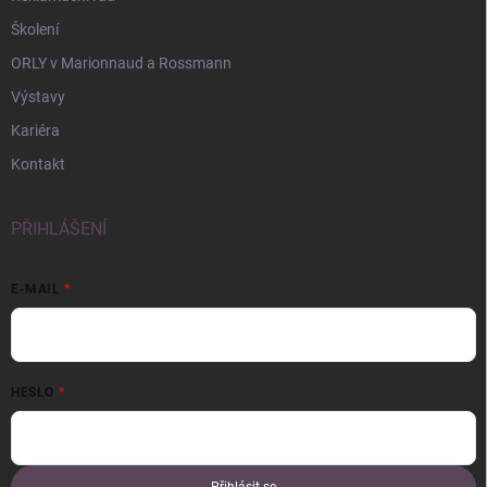
Školení
ORLY v Marionnaud a Rossmann
Výstavy
Kariéra
Kontakt
PŘIHLÁŠENÍ
E-MAIL
HESLO