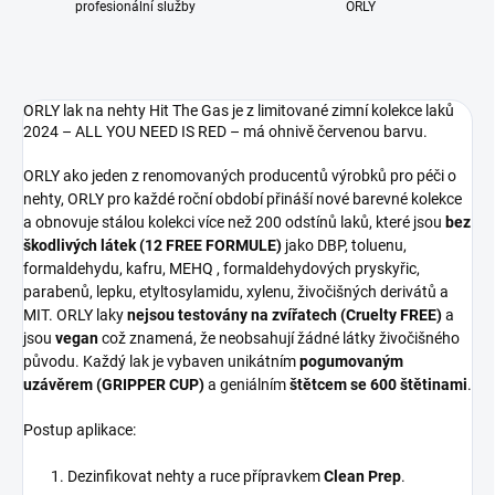
profesionální služby
ORLY
ORLY lak na nehty Hit The Gas je z limitované zimní kolekce laků
2024 – ALL YOU NEED IS RED – má ohnivě červenou barvu.
ORLY ako jeden z renomovaných producentů výrobků pro péči o
nehty, ORLY pro každé roční období přináší nové barevné kolekce
a obnovuje stálou kolekci více než 200 odstínů laků, které jsou
bez
škodlivých látek (12 FREE FORMULE)
jako DBP, toluenu,
formaldehydu, kafru, MEHQ , formaldehydových pryskyřic,
parabenů, lepku, etyltosylamidu, xylenu, živočišných derivátů a
MIT. ORLY laky
nejsou testovány na zvířatech (Cruelty FREE)
a
jsou
vegan
což znamená, že neobsahují žádné látky živočišného
původu. Každý lak je vybaven unikátním
pogumovaným
uzávěrem (GRIPPER CUP)
a geniálním
štětcem se 600 štětinami
.
Postup aplikace:
Dezinfikovat nehty a ruce přípravkem
Clean Prep
.