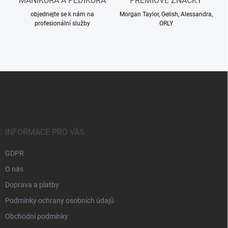
MANIKÚRA A PEDIKÚRA
PRÉMIOVÉ ZNAČKY
objednejte se k nám na
Morgan Taylor, Gelish, Alessandra,
profesionální služby
ORLY
Z
á
p
a
t
í
INFORMACE PRO VÁS
GDPR
O nás
Doprava a platby
Podmínky ochrany osobních údajů
Obchodní podmínky