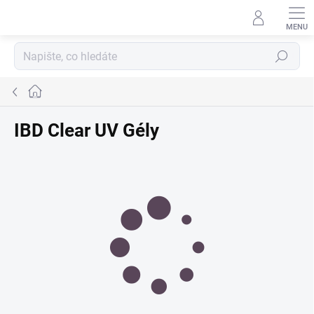
Přejít
na
obsah
Hledat
Domů
IBD Clear UV Gély