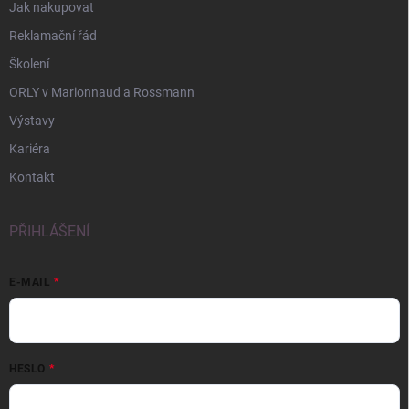
Jak nakupovat
Reklamační řád
Školení
ORLY v Marionnaud a Rossmann
Výstavy
Kariéra
Kontakt
PŘIHLÁŠENÍ
E-MAIL
HESLO