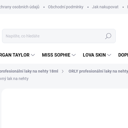
hrany osobních údajů
Obchodní podmínky
Jak nakupovat
Hledat
RGAN TAYLOR
MISS SOPHIE
LOVA SKIN
DOP
rofesionální laky na nehty 18ml
ORLY profesionální laky na neht
vný lak na nehty
Neohodnoceno
Podrobnosti hodnocení
2
238