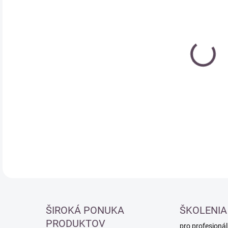
Měr
SK
cena
DETA
ŠIROKÁ PONUKA
ŠKOLENIA
PRODUKTOV
pro profesionál