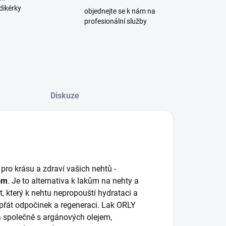
dikérky
objednejte se k nám na
profesionální služby
Diskuze
pro krásu a zdraví vašich nehtů -
nom
. Je to alternativa k lakům na nehty a
ít, který k nehtu nepropouští hydrataci a
přát odpočinek a regeneraci. Lak ORLY
a společně s argánových olejem,