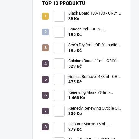
TOP 10 PRODUKTŮ
Black Board 180/180 - ORLY -
pilník na nehty
35 Kč
Bonder 9ml - ORLY -
podkladový lak na nehty
195 Kč
Sec'n Dry 9ml - ORLY - sušič
laku na nehty
195 Kč
Calcium Boost 11ml - ORLY
BREATHABLE - přípravek na
329 Kč
posílení nehtů
Genius Remover 473ml - ORLY
- víceúčelový odlakovač na
475 Kč
nehty
Renewing Mask 784ml -
ORLYPRO - detoxikační
1 465 Kč
maska na ruce a chodidla
Remedy Renewing Cuticle Oil
15ml - MORGAN TAYLOR -
339 Kč
olejíček na kůžičku kolem
nehtů
It’s Your Mauve 15ml -
MORGAN TAYLOR - lak na
279 Kč
nehty