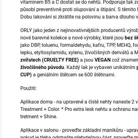
vitaminem B5 a C dostat se do nehtů. Podporuje tak zd
působí preventívně proti olupování a štípání. S těmito 
Dobu lakování si zkrátíte na polovinu a barva dlouho v
ORLY jako jeden z nejinovativnějších producentů výrob
nové barevné kolekce a nové výrobky, které jsou
bez š
jako DBP, toluenu, formaldehydu, kafru, TPP, MEHQ, f
lepku, etyltosylamidu, xylenu, živočišných derivátů a 
zvířatech (CRUELTY FREE)
a jsou
VEGAN
což znamen
živočišného původu
. Každý lak je vybaven unikátním
CUP)
a geniálním štětcem se 600 štětinami.
Použití:
Aplikace doma - na upravené a čisté nehty naneste 2 
Treatment + Color. * Pro extra lesk nehtu a ochranu n
tretment + Shine.
Aplikace v salonu - proveďte základní manikůru - uprav
pokud je třeba odstraňte přebytečnou část, proveďte m