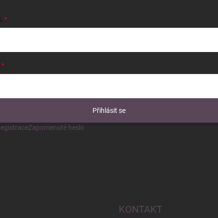
L
Přihlásit se
egistrace
Zapomenuté heslo
KONTAKT