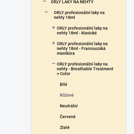
n
ORLY LAKY NA NEHTY
n
ORLY profesionální laky na
í
nehty 18ml
p
a
ORLY profesionální laky na
n
nehty 18ml - klasické
e
ORLY profesionální laky na
l
nehty 18ml - Francouzská
manikúra
ORLY profesionální laky na
nehty - Breathable Treatment
+ Color
Bílé
Růžové
Neutrální
Červené
Zlaté