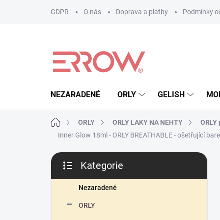
Přejít
GDPR
O nás
Doprava a platby
Podmínky oc
na
obsah
NEZARADENÉ
ORLY
GELISH
MO
Domů
ORLY
ORLY LAKY NA NEHTY
ORLY p
Inner Glow 18ml - ORLY BREATHABLE - ošetřující bare
P
Kategorie
o
Přeskočit
s
kategorie
t
Nezaradené
r
ORLY
a