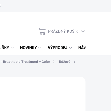
Reklamační řád
Školení
ORLY v Marionnaud a Rossmann
Vý
PRÁZDNÝ KOŠÍK
NÁKUPNÍ
KOŠÍK
LŇKY
NOVINKY
VÝPRODEJ
NÁVODY
MAL
y - Breathable Treatment + Color
Růžové
89 Kč
,84 Kč bez DPH