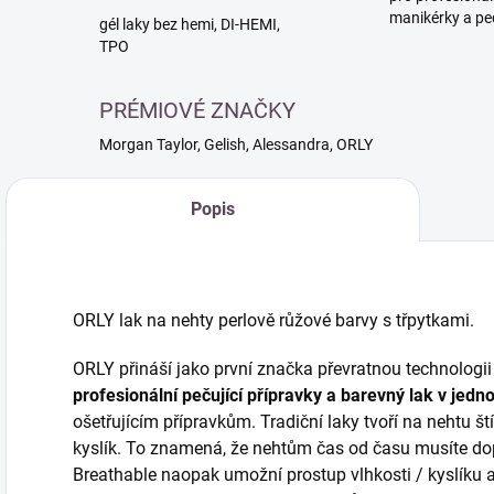
manikérky a pe
gél laky bez hemi, DI-HEMI,
TPO
PRÉMIOVÉ ZNAČKY
Morgan Taylor, Gelish, Alessandra, ORLY
Popis
ORLY lak na nehty perlově růžové barvy s třpytkami.
ORLY přináší jako první značka převratnou technologii 
profesionální pečující přípravky a barevný lak v jed
ošetřujícím přípravkům. Tradiční laky tvoří na nehtu št
kyslík. To znamená, že nehtům čas od času musíte do
Breathable naopak umožní prostup vlhkosti / kyslíku 