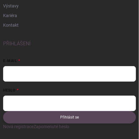
Výstavy
Kariéra
Kontakt
PŘIHLÁŠENÍ
E-MAIL
HESLO
Přihlásit se
Nová registrace
Zapomenuté heslo