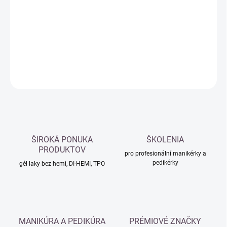
cena:
−
+
Přidat do košíku
DETAILNÍ INFORMACE
ZEPTAT SE
HLÍDAT
ŠIROKÁ PONUKA
ŠKOLENIA
PRODUKTOV
pro profesionální manikérky a
pedikérky
gél laky bez hemi, DI-HEMI, TPO
MANIKÚRA A PEDIKÚRA
PRÉMIOVÉ ZNAČKY