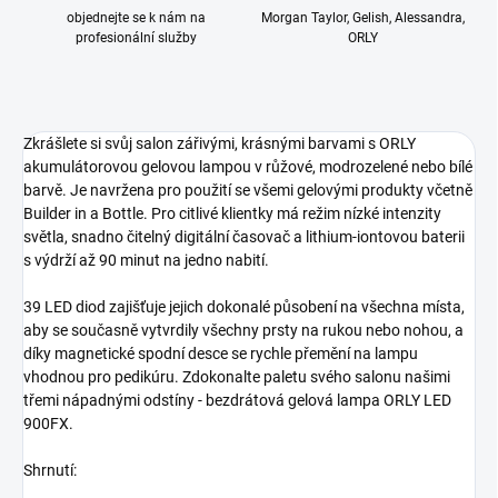
objednejte se k nám na
Morgan Taylor, Gelish, Alessandra,
profesionální služby
ORLY
Zkrášlete si svůj salon zářivými, krásnými barvami s ORLY
akumulátorovou gelovou lampou v růžové, modrozelené nebo bílé
barvě. Je navržena pro použití se všemi gelovými produkty včetně
Builder in a Bottle. Pro citlivé klientky má režim nízké intenzity
světla, snadno čitelný digitální časovač a lithium-iontovou baterii
s výdrží až 90 minut na jedno nabití.
39 LED diod zajišťuje jejich dokonalé působení na všechna místa,
aby se současně vytvrdily všechny prsty na rukou nebo nohou, a
díky magnetické spodní desce se rychle přemění na lampu
vhodnou pro pedikúru. Zdokonalte paletu svého salonu našimi
třemi nápadnými odstíny - bezdrátová gelová lampa ORLY LED
900FX.
Shrnutí: