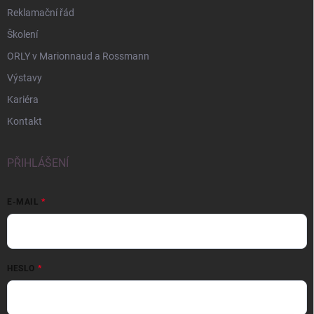
Reklamační řád
Školení
ORLY v Marionnaud a Rossmann
Výstavy
Kariéra
Kontakt
PŘIHLÁŠENÍ
E-MAIL
HESLO