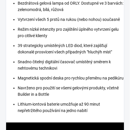
Bezdrátová gelová lampa od ORLY. Dostupné ve 3 barvách:
zelenomodrá, bílá, růžová
Vytvrzení všech 5 prstů na rukou (nebo nohou) současně
Režim nízké intenzity pro zajištění úplného vytvrzení gelu
pro citlivé klienty
39 strategicky umístěných LED diod, které zajišťují
dokonalé prosvícení všech případných "hluchýh míst"
Snadno čitelný digitální časovač umístěný směrem k
nehtovému technikovi
Magnetická spodní deska pro rychlou přeměnu na pedikúru
Navrženo pro použití se všemi gelovými produkty, včetně
Builder in a Bottle
Lithium-iontová baterie umožňuje až 90 minut
nepřetržitého používání na jedno nabití