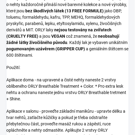
o nehty každoročně přináší nové barevné kolekce a nové výrobky,
které jsou
bez škodlivých látek (13 FREE FORMULE)
jako DBP,
toluenu, formaldehydu, kafru, TPP, MEHQ, formaldehydových
pryskyřic, parabenů, lepku, etyltosylamidu, xylenu, živočišných
derivátů a MIT. ORLY laky
nejsou testovány na zvířatech
(CRUELTY FREE)
a jsou
VEGAN
což znamená, že
neobsahují
žádné látky živočišného původu
. Každý lak je vybaven unikátním
pogumovaným uzávěrem (GRIPPER CUP)
a geniálním štětcem se
600 štětinami.
Použití:
Aplikace doma - na upravené a čisté nehty naneste 2 vrstvy
oblíbeného ORLY Breathable Treatment + Color. * Pro extra lesk
nehtu a ochranu naneste jednu vrstvu ORLY Breathable tretment
+ Shine.
Aplikace v salonu - proveďte základní manikůru - upravte délku a
tvar nehtů, zatlačte kůžičky a pokud je třeba odstraňte
přebytečnou část, proveďte masáž rukou a zápěstí, ruce
opláchněte a nehty odmastěte. Aplikujte 2 vrstvy ORLY