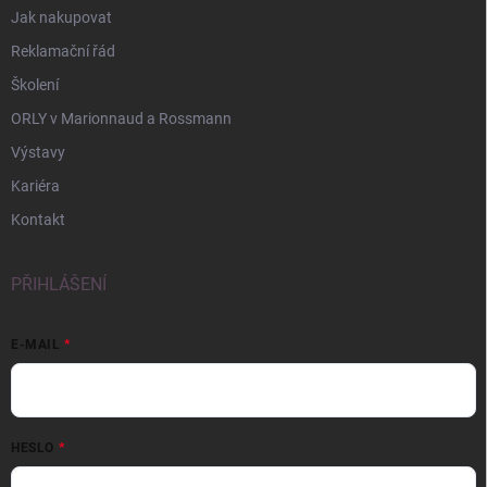
Jak nakupovat
Reklamační řád
Školení
ORLY v Marionnaud a Rossmann
Výstavy
Kariéra
Kontakt
PŘIHLÁŠENÍ
E-MAIL
HESLO