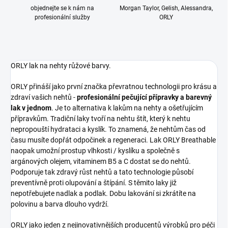
objednejte se k nám na
Morgan Taylor, Gelish, Alessandra,
profesionální služby
ORLY
ORLY lak na nehty růžové barvy.
ORLY přináší jako první značka převratnou technologii pro krásu a
zdraví vašich nehtů -
profesionální pečující přípravky a barevný
lak v jednom
. Je to alternativa k lakům na nehty a ošetřujícím
přípravkům. Tradiční laky tvoří na nehtu štít, který k nehtu
nepropouští hydrataci a kyslík. To znamená, že nehtům čas od
času musíte dopřát odpočinek a regeneraci. Lak ORLY Breathable
naopak umožní prostup vlhkosti / kyslíku a společně s
argánových olejem, vitaminem B5 a C dostat se do nehtů.
Podporuje tak zdravý růst nehtů a tato technologie působí
preventívně proti olupování a štípání. S těmito laky již
nepotřebujete nadlak a podlak. Dobu lakování si zkrátíte na
polovinu a barva dlouho vydrží.
ORLY jako jeden z nejinovativnějších producentů výrobků pro péči