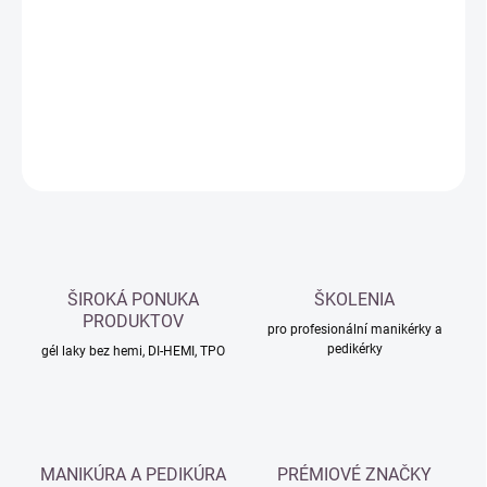
cena:
−
+
Přidat do košíku
DETAILNÍ INFORMACE
ZEPTAT SE
HLÍDAT
ŠIROKÁ PONUKA
ŠKOLENIA
PRODUKTOV
pro profesionální manikérky a
pedikérky
gél laky bez hemi, DI-HEMI, TPO
MANIKÚRA A PEDIKÚRA
PRÉMIOVÉ ZNAČKY