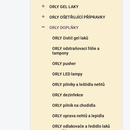
n
ORLY GEL LAKY
í
p
ORLY OŠETŘUJÍCÍ PŘÍPRAVKY
a
n
ORLY DOPLŇKY
e
ORLY čistič gel laků
l
ORLY odstraňovací fólie a
tampony
ORLY pusher
ORLY LED lampy
ORLY pilníky a leštidla nehtů
ORLY dezinfekce
ORLY pilník na chodidla
ORLY oprava nehtů a lepidla
ORLY odlakovače a ředidlo laků