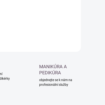
:
−
+
Přidat do košíku
ILNÍ INFORMACE
ZEPTAT SE
HLÍDAT
MANIKÚRA A
PEDIKÚRA
ní
dikérky
objednejte se k nám na
profesionální služby