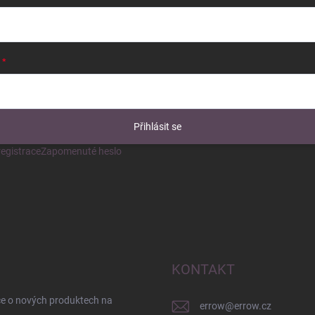
Přihlásit se
egistrace
Zapomenuté heslo
KONTAKT
ce o nových produktech na
errow
@
errow.cz