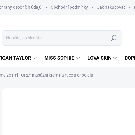
hrany osobních údajů
Obchodní podmínky
Jak nakupovat
Hledat
RGAN TAYLOR
MISS SOPHIE
LOVA SKIN
DOP
e 251ml - ORLY masážní krém na ruce a chodidla
Neohodnoceno
Podrobnosti hodnocení
3
268
Měr
SK