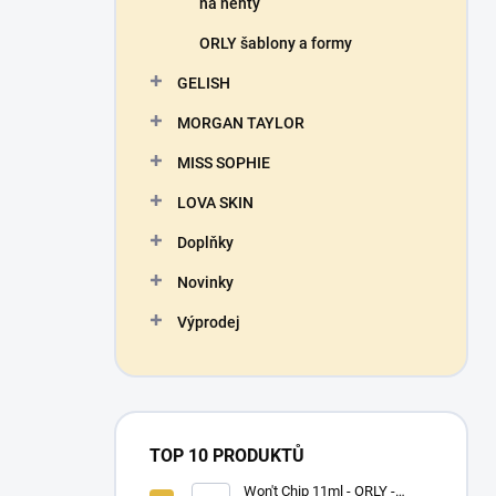
na nehty
ORLY šablony a formy
GELISH
MORGAN TAYLOR
MISS SOPHIE
LOVA SKIN
Doplňky
Novinky
Výprodej
TOP 10 PRODUKTŮ
Won't Chip 11ml - ORLY -