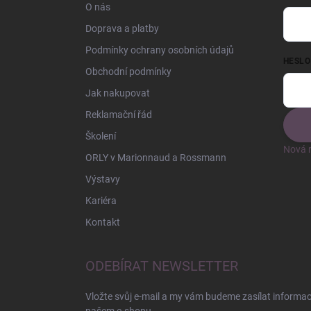
O nás
Doprava a platby
Podmínky ochrany osobních údajů
HESLO
Obchodní podmínky
Jak nakupovat
Reklamační řád
Školení
Nová r
ORLY v Marionnaud a Rossmann
Výstavy
Kariéra
Kontakt
ODEBÍRAT NEWSLETTER
Vložte svůj e-mail a my vám budeme zasílat informa