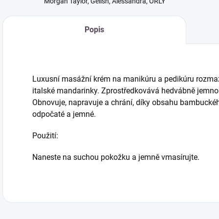
Morgan Taylor, Gelish, Alessandra, ORLY
Popis
Luxusní masážní krém na manikúru a pedikúru rozm
italské mandarinky. Zprostředkovává hedvábně jemno
Obnovuje, napravuje a chrání, díky obsahu bambucké
odpočaté a jemné.
Použití:
Naneste na suchou pokožku a jemně vmasírujte.