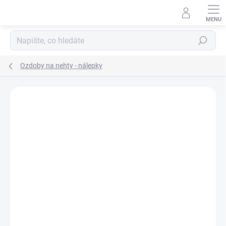
Přejít
na
obsah
Hledat
Ozdoby na nehty - nálepky
Neohodnoceno
Podrobnosti hodnocení