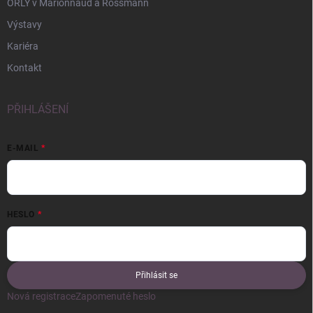
ORLY v Marionnaud a Rossmann
Výstavy
Kariéra
Kontakt
PŘIHLÁŠENÍ
E-MAIL
HESLO
Přihlásit se
Nová registrace
Zapomenuté heslo