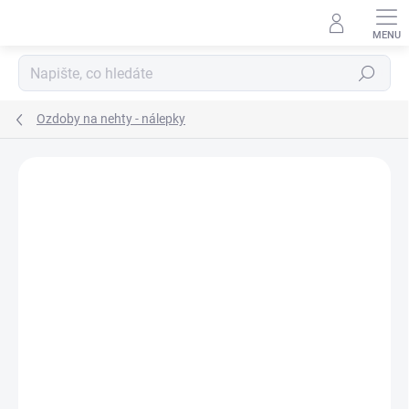
Přejít
na
obsah
Hledat
Ozdoby na nehty - nálepky
Neohodnoceno
Podrobnosti hodnocení