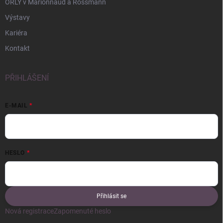
ORLY v Marionnaud a Rossmann
Výstavy
Kariéra
Kontakt
PŘIHLÁŠENÍ
E-MAIL
HESLO
Přihlásit se
Nová registrace
Zapomenuté heslo