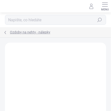
Přejít
na
obsah
Hledat
Ozdoby na nehty - nálepky
Neohodnoceno
Podrobnosti hodnocení