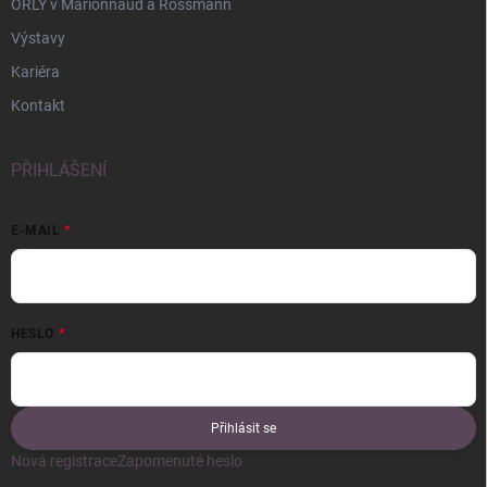
ORLY v Marionnaud a Rossmann
Výstavy
Kariéra
Kontakt
PŘIHLÁŠENÍ
E-MAIL
HESLO
Přihlásit se
Nová registrace
Zapomenuté heslo