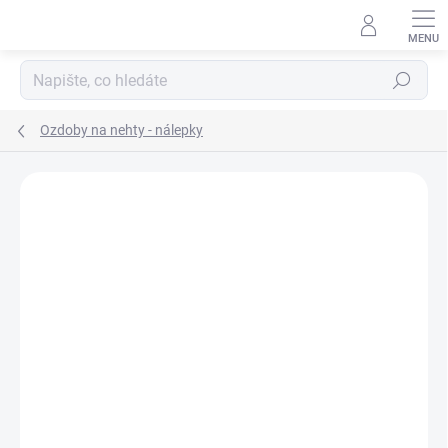
Přejít
na
obsah
Hledat
Ozdoby na nehty - nálepky
Neohodnoceno
Podrobnosti hodnocení