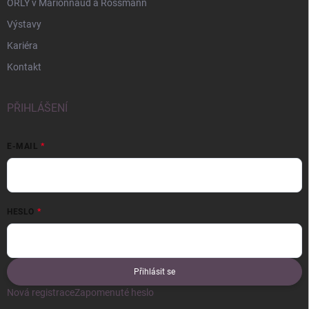
ORLY v Marionnaud a Rossmann
Výstavy
Kariéra
Kontakt
PŘIHLÁŠENÍ
E-MAIL
HESLO
Přihlásit se
Nová registrace
Zapomenuté heslo