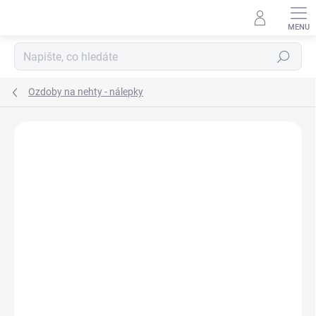
Přejít
na
obsah
Hledat
Ozdoby na nehty - nálepky
Neohodnoceno
Podrobnosti hodnocení