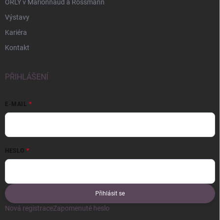
ORLY v Marionnaud a Rossmann
Výstavy
Kariéra
Kontakt
PŘIHLÁŠENÍ
E-MAIL
HESLO
Přihlásit se
Nová registrace
Zapomenuté heslo