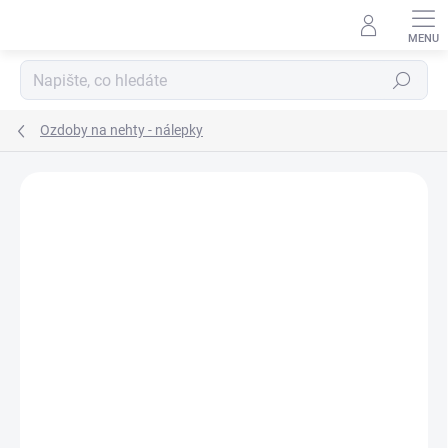
Přejít
na
obsah
Hledat
Ozdoby na nehty - nálepky
Neohodnoceno
Podrobnosti hodnocení