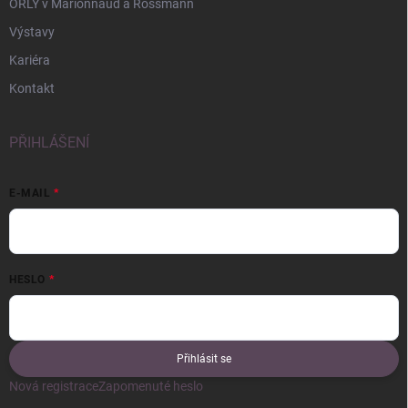
ORLY v Marionnaud a Rossmann
Výstavy
Kariéra
Kontakt
PŘIHLÁŠENÍ
E-MAIL
HESLO
Přihlásit se
Nová registrace
Zapomenuté heslo