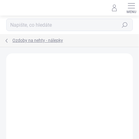
Přejít
na
obsah
Hledat
Ozdoby na nehty - nálepky
Neohodnoceno
Podrobnosti hodnocení