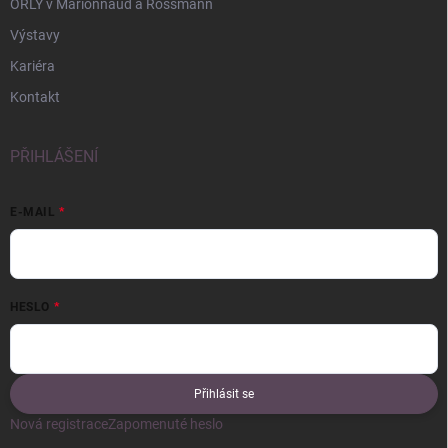
ORLY v Marionnaud a Rossmann
Výstavy
Kariéra
Kontakt
PŘIHLÁŠENÍ
E-MAIL
HESLO
Přihlásit se
Nová registrace
Zapomenuté heslo