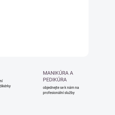
:
−
+
Přidat do košíku
ILNÍ INFORMACE
ZEPTAT SE
HLÍDAT
MANIKÚRA A
PEDIKÚRA
ní
dikérky
objednejte se k nám na
profesionální služby