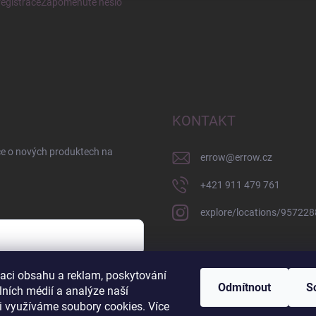
egistrace
Zapomenuté heslo
KONTAKT
ce o nových produktech na
errow
@
errow.cz
+421 911 479 761
explore/locations/95722
zaci obsahu a reklam, poskytování
sobních údajů
Odmítnout
S
lních médií a analýze naší
i využíváme soubory cookies. Více