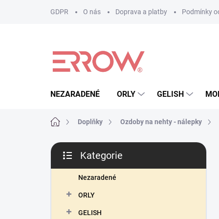
Přejít
GDPR
O nás
Doprava a platby
Podmínky oc
na
obsah
NEZARADENÉ
ORLY
GELISH
MO
Domů
Doplňky
Ozdoby na nehty - nálepky
P
Kategorie
o
Přeskočit
s
kategorie
t
Nezaradené
r
ORLY
a
n
GELISH