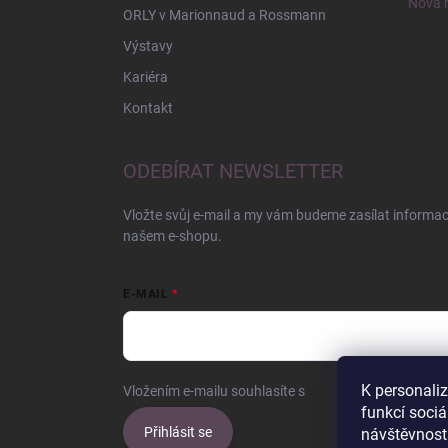
Nová r
ORLY v Marionnaud a Rossmann
Výstavy
Kariéra
Kontakt
ODEBÍRAT NEWSLETTER
Vložte svůj e-mail a my vám budeme zasílat informa
našem e-shopu.
E-MAIL
K personali
Vložením e-mailu souhlasíte s
podmínkami ochrany o
funkcí sociá
Přihlásit se
návštěvnost