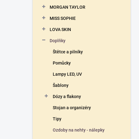
n
MORGAN TAYLOR
í
p
MISS SOPHIE
a
n
LOVA SKIN
e
Doplňky
l
Štětce a pilníky
Pomůcky
Lampy LED, UV
Šablony
Dózy a flakony
Stojan a organizéry
Tipy
Ozdoby na nehty - nálepky