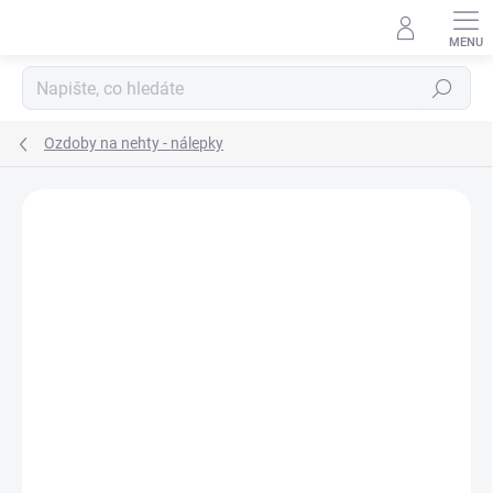
Přejít
na
obsah
Hledat
Ozdoby na nehty - nálepky
Neohodnoceno
Podrobnosti hodnocení