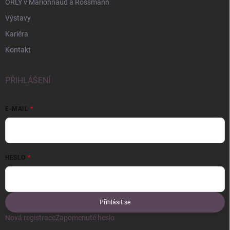
ORLY v Marionnaud a Rossmann
Výstavy
Kariéra
Kontakt
PŘIHLÁŠENÍ
E-MAIL
HESLO
Přihlásit se
Nová registrace
Zapomenuté heslo