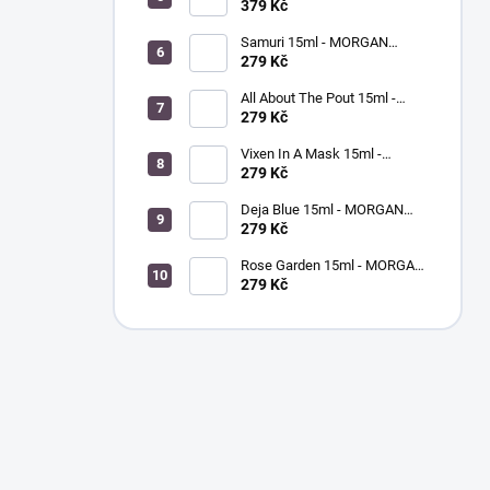
- pomeranč / citrónová tráva
Drops 9ml - MORGAN TAYLOR
379 Kč
- sušič laku na nehty
Samuri 15ml - MORGAN
TAYLOR - lak na nehty
279 Kč
All About The Pout 15ml -
MORGAN TAYLOR - lak na
279 Kč
nehty
Vixen In A Mask 15ml -
MORGAN TAYLOR - lak na
279 Kč
nehty
Deja Blue 15ml - MORGAN
TAYLOR - lak na nehty
279 Kč
Rose Garden 15ml - MORGAN
TAYLOR - lak na nehty
279 Kč