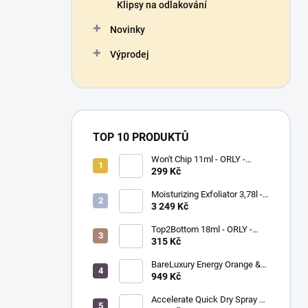
Klipsy na odlakování
Novinky
Výprodej
TOP 10 PRODUKTŮ
Won't Chip 11ml - ORLY -
vrchní vrstva proti olupování
299 Kč
barevného laku
Moisturizing Exfoliator 3,78l -
ORLYPRO - hydratační peeling
3 249 Kč
na ruce a chodidla
Top2Bottom 18ml - ORLY -
podkladový a vrchní lak na
315 Kč
nehty v jednom
BareLuxury Energy Orange &
Lemongrass Lotion 946 ml -
949 Kč
MORGAN TAYLOR -
hydratační krém na ruce a tělo
Accelerate Quick Dry Spray &