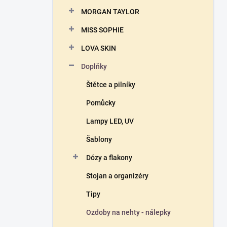
n
MORGAN TAYLOR
í
p
MISS SOPHIE
a
n
LOVA SKIN
e
Doplňky
l
Štětce a pilníky
Pomůcky
Lampy LED, UV
Šablony
Dózy a flakony
Stojan a organizéry
Tipy
Ozdoby na nehty - nálepky