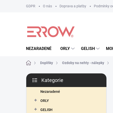
Přejít
GDPR
O nás
Doprava a platby
Podmínky oc
na
obsah
NEZARADENÉ
ORLY
GELISH
MO
Domů
Doplňky
Ozdoby na nehty - nálepky
P
Kategorie
o
Přeskočit
s
kategorie
t
Nezaradené
r
ORLY
a
n
GELISH