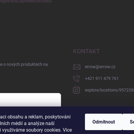
egistrace
Zapomenuté heslo
KONTAKT
ce o nových produktech na
errow
@
errow.cz
+421 911 479 761
explore/locations/95722
zaci obsahu a reklam, poskytování
sobních údajů
Odmítnout
S
lních médií a analýze naší
i využíváme soubory cookies. Více