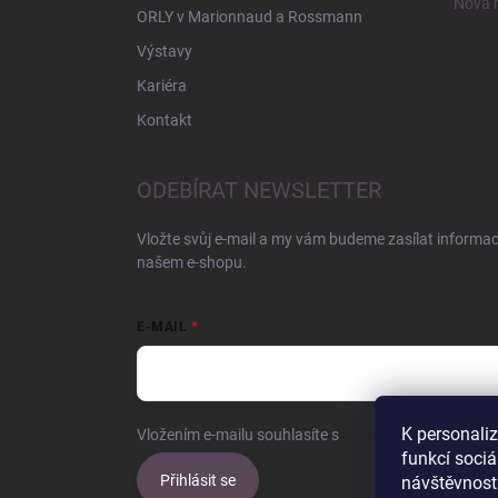
Nová r
ORLY v Marionnaud a Rossmann
Výstavy
Kariéra
Kontakt
ODEBÍRAT NEWSLETTER
Vložte svůj e-mail a my vám budeme zasílat informa
našem e-shopu.
E-MAIL
K personali
Vložením e-mailu souhlasíte s
podmínkami ochrany o
funkcí sociá
Přihlásit se
návštěvnost