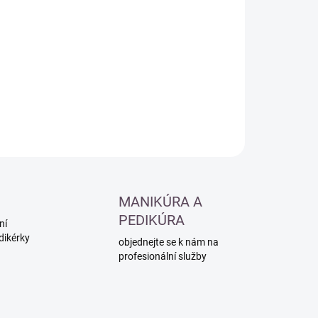
:
−
+
Přidat do košíku
ILNÍ INFORMACE
ZEPTAT SE
HLÍDAT
MANIKÚRA A
PEDIKÚRA
ní
dikérky
objednejte se k nám na
profesionální služby