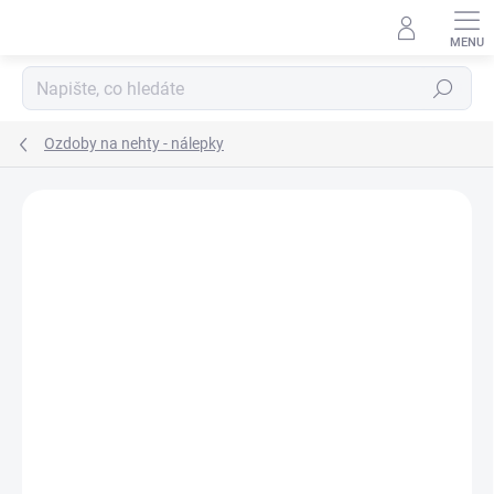
Přejít
na
obsah
Hledat
Ozdoby na nehty - nálepky
Neohodnoceno
Podrobnosti hodnocení