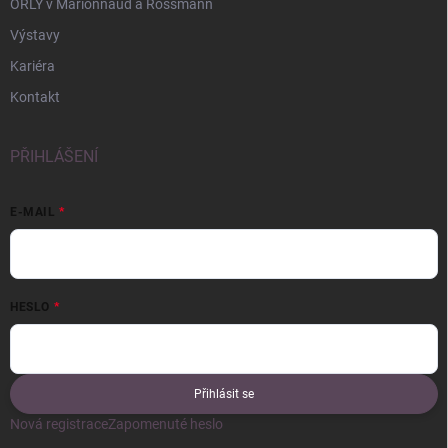
ORLY v Marionnaud a Rossmann
Výstavy
Kariéra
Kontakt
PŘIHLÁŠENÍ
E-MAIL
HESLO
Přihlásit se
Nová registrace
Zapomenuté heslo