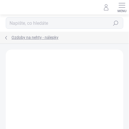
Přejít
na
obsah
Hledat
Ozdoby na nehty - nálepky
Neohodnoceno
Podrobnosti hodnocení