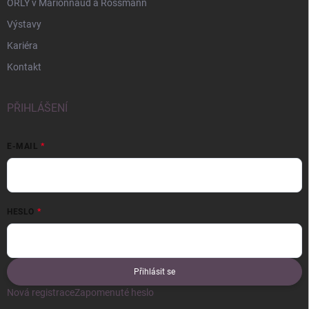
ORLY v Marionnaud a Rossmann
Výstavy
Kariéra
Kontakt
PŘIHLÁŠENÍ
E-MAIL
HESLO
Přihlásit se
Nová registrace
Zapomenuté heslo