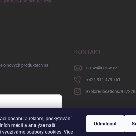
egistrace
Zapomenuté heslo
KONTAKT
ce o nových produktech na
errow
@
errow.cz
+421 911 479 761
explore/locations/95722
zaci obsahu a reklam, poskytování
sobních údajů
Odmítnout
S
lních médií a analýze naší
i využíváme soubory cookies. Více