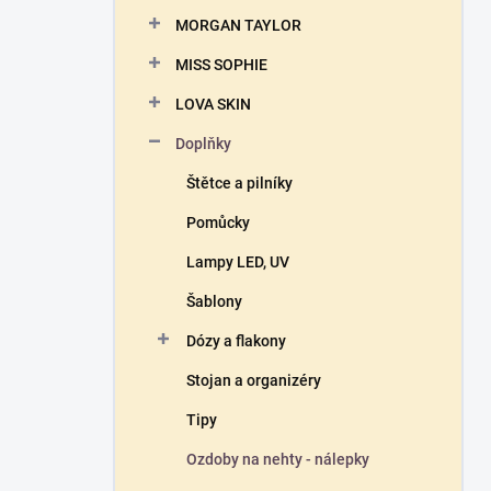
n
MORGAN TAYLOR
í
p
MISS SOPHIE
a
n
LOVA SKIN
e
Doplňky
l
Štětce a pilníky
Pomůcky
Lampy LED, UV
Šablony
Dózy a flakony
Stojan a organizéry
Tipy
Ozdoby na nehty - nálepky