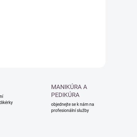
:
−
+
Přidat do košíku
ILNÍ INFORMACE
ZEPTAT SE
HLÍDAT
MANIKÚRA A
PEDIKÚRA
ní
dikérky
objednejte se k nám na
profesionální služby