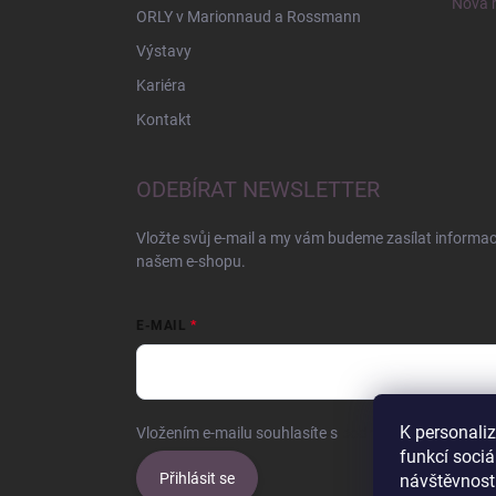
Nová r
ORLY v Marionnaud a Rossmann
Výstavy
Kariéra
Kontakt
ODEBÍRAT NEWSLETTER
Vložte svůj e-mail a my vám budeme zasílat informa
našem e-shopu.
E-MAIL
K personali
Vložením e-mailu souhlasíte s
podmínkami ochrany o
funkcí sociá
Přihlásit se
návštěvnost