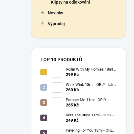
Klipsy na odlakování
Novinky
Výprodej
TOP 10 PRODUKTŮ
Rollin With My Homies 18ml -
ORLY - lak na nehty
299 Kč
Wink Wink 18ml - ORLY - lak
na nehty
260 Kč
Pamper Me 11ml - ORLY
BREATHABLE - ošetřující lak
265 Kč
na nehty
Kiss The Bride 11ml - ORLY -
lak na nehty
249 Kč
Pine-ing For You 18ml - ORLY