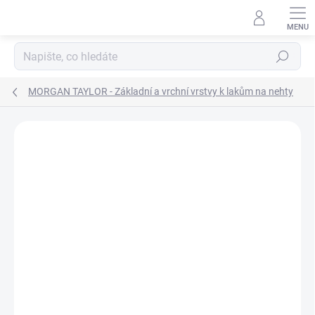
Přejít
na
obsah
Hledat
MORGAN TAYLOR - Základní a vrchní vrstvy k lakům na nehty
Neohodnoceno
Podrobnosti hodnocení