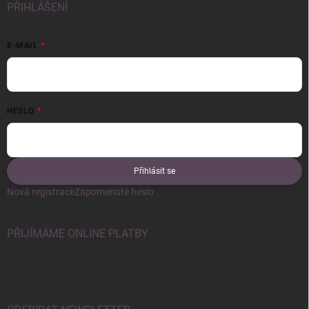
PŘIHLÁŠENÍ
E-MAIL
HESLO
Přihlásit se
Nová registrace
Zapomenuté heslo
PŘIJÍMÁME ONLINE PLATBY