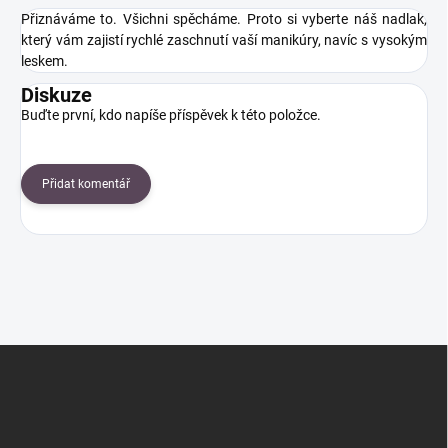
Přiznáváme to. Všichni spěcháme. Proto si vyberte náš nadlak,
který vám zajistí rychlé zaschnutí vaší manikúry, navíc s vysokým
leskem.
Diskuze
Buďte první, kdo napíše příspěvek k této položce.
Přidat komentář
Z
á
p
a
t