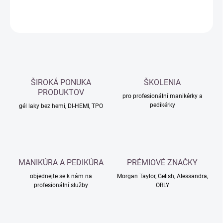
ZEPTAT SE
HLÍDAT
ŠIROKÁ PONUKA
ŠKOLENIA
PRODUKTOV
pro profesionální manikérky a
pedikérky
gél laky bez hemi, DI-HEMI, TPO
MANIKÚRA A PEDIKÚRA
PRÉMIOVÉ ZNAČKY
objednejte se k nám na
Morgan Taylor, Gelish, Alessandra,
profesionální služby
ORLY