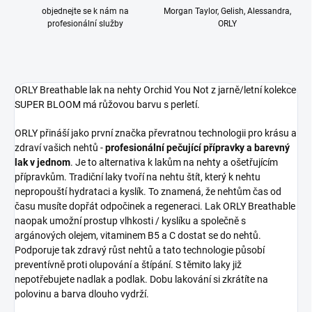
objednejte se k nám na
Morgan Taylor, Gelish, Alessandra,
profesionální služby
ORLY
ORLY Breathable lak na nehty Orchid You Not z jarně/letní kolekce
SUPER BLOOM má růžovou barvu s perletí.
ORLY přináší jako první značka převratnou technologii pro krásu a
zdraví vašich nehtů -
profesionální pečující přípravky a barevný
lak v jednom
. Je to alternativa k lakům na nehty a ošetřujícím
přípravkům. Tradiční laky tvoří na nehtu štít, který k nehtu
nepropouští hydrataci a kyslík. To znamená, že nehtům čas od
času musíte dopřát odpočinek a regeneraci. Lak ORLY Breathable
naopak umožní prostup vlhkosti / kyslíku a společně s
argánových olejem, vitaminem B5 a C dostat se do nehtů.
Podporuje tak zdravý růst nehtů a tato technologie působí
preventívně proti olupování a štípání. S těmito laky již
nepotřebujete nadlak a podlak. Dobu lakování si zkrátíte na
polovinu a barva dlouho vydrží.