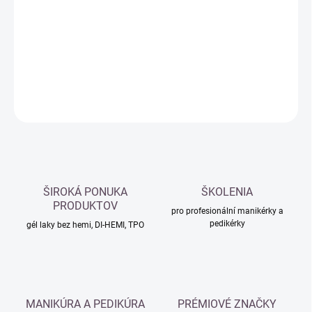
cena:
−
+
Přidat do košíku
DETAILNÍ INFORMACE
ZEPTAT SE
HLÍDAT
ŠIROKÁ PONUKA
ŠKOLENIA
PRODUKTOV
pro profesionální manikérky a
pedikérky
gél laky bez hemi, DI-HEMI, TPO
MANIKÚRA A PEDIKÚRA
PRÉMIOVÉ ZNAČKY