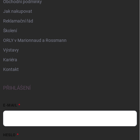
Obchodní podmínky
Jak nakupovat
Reklamační řád
Školení
ORLY v Marionnaud a Rossmann
Výstavy
Kariéra
Kontakt
PŘIHLÁŠENÍ
E-MAIL
HESLO