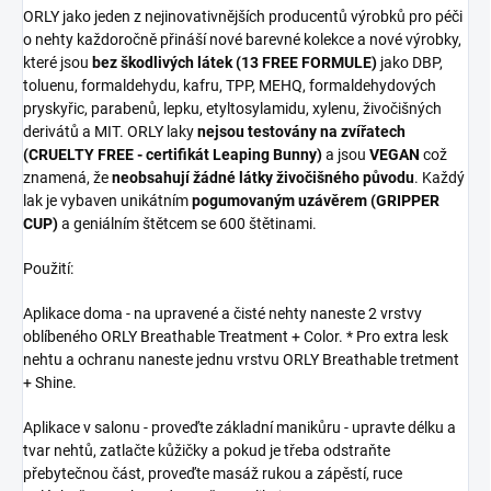
ORLY jako jeden z nejinovativnějších producentů výrobků pro péči
o nehty každoročně přináší nové barevné kolekce a nové výrobky,
které jsou
bez škodlivých látek (13 FREE FORMULE)
jako DBP,
toluenu, formaldehydu, kafru, TPP, MEHQ, formaldehydových
pryskyřic, parabenů, lepku, etyltosylamidu, xylenu, živočišných
derivátů a MIT. ORLY laky
nejsou testovány na zvířatech
(CRUELTY FREE - certifikát Leaping Bunny)
a jsou
VEGAN
což
znamená, že
neobsahují žádné látky živočišného původu
. Každý
lak je vybaven unikátním
pogumovaným uzávěrem (GRIPPER
CUP)
a geniálním štětcem se 600 štětinami.
Použití:
Aplikace doma - na upravené a čisté nehty naneste 2 vrstvy
oblíbeného ORLY Breathable Treatment + Color. * Pro extra lesk
nehtu a ochranu naneste jednu vrstvu ORLY Breathable tretment
+ Shine.
Aplikace v salonu - proveďte základní manikůru - upravte délku a
tvar nehtů, zatlačte kůžičky a pokud je třeba odstraňte
přebytečnou část, proveďte masáž rukou a zápěstí, ruce