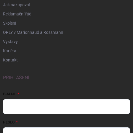
Jak nakupovat
Reklamační řád
Školení
ORLY v Marionnaud a Rossmann
Výstavy
Kariéra
Kontakt
PŘIHLÁŠENÍ
E-MAIL
HESLO