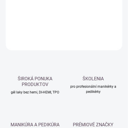
cena:
−
+
Přidat do košíku
DETAILNÍ INFORMACE
ZEPTAT SE
HLÍDAT
ŠIROKÁ PONUKA
ŠKOLENIA
PRODUKTOV
pro profesionální manikérky a
pedikérky
gél laky bez hemi, DI-HEMI, TPO
MANIKÚRA A PEDIKÚRA
PRÉMIOVÉ ZNAČKY