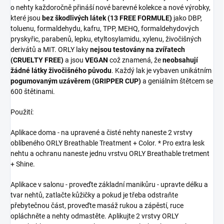
o nehty každoročně přináší nové barevné kolekce a nové výrobky,
které jsou
bez škodlivých látek (13 FREE FORMULE)
jako DBP,
toluenu, formaldehydu, kafru, TPP, MEHQ, formaldehydových
pryskyřic, parabenů, lepku, etyltosylamidu, xylenu, živočišných
derivátů a MIT. ORLY laky
nejsou testovány na zvířatech
(CRUELTY FREE)
a jsou
VEGAN
což znamená, že
neobsahují
žádné látky živočišného původu
. Každý lak je vybaven unikátním
pogumovaným uzávěrem (GRIPPER CUP)
a geniálním štětcem se
600 štětinami.
Použití:
Aplikace doma - na upravené a čisté nehty naneste 2 vrstvy
oblíbeného ORLY Breathable Treatment + Color. * Pro extra lesk
nehtu a ochranu naneste jednu vrstvu ORLY Breathable tretment
+ Shine.
Aplikace v salonu - proveďte základní manikůru - upravte délku a
tvar nehtů, zatlačte kůžičky a pokud je třeba odstraňte
přebytečnou část, proveďte masáž rukou a zápěstí, ruce
opláchněte a nehty odmastěte. Aplikujte 2 vrstvy ORLY