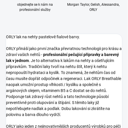
objednejte se k nám na
Morgan Taylor, Gelish, Alessandra,
profesionální služby
ORLY
ORLY lak na nehty pastelově fialové barvy.
ORLY přináší jako první značka převratnou technologii pro krásu a
zdraví vašich nehtů -
profesionální pečující přípravky a barevný
lak v jednom
. Je to alternativa k lakům na nehty a ošetřujícím
přípravkům. Tradiční laky tvoří na nehtu štít, který k nehtu
nepropouští hydrataci a kyslík. To znamená, že nehtům čas od
času musíte dopřát odpočinek a regeneraci. Lak ORLY Breathable
naopak umožní prostup vlhkosti / kyslíku a společně s
argánových olejem, vitaminem B5 a C dostat se do nehtů.
Podporuje tak zdravý růst nehtů a tato technologie působí
preventívně proti olupování a štípání. S těmito laky již
nepotřebujete nadlak a podlak. Dobu lakování si zkrátíte na
polovinu a barva dlouho vydrží.
ORLY jako jeden z nejinovativnějších producentů výrobků pro péči