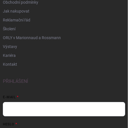
Obchodní podmínky
Jak nakupovat
Reklamační řád
Školení
ORLY v Marionnaud a Rossmann
Výstavy
Kariéra
Kontakt
PŘIHLÁŠENÍ
E-MAIL
HESLO