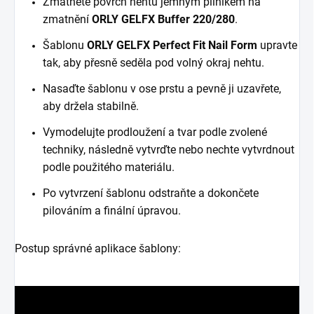
Zmatněte povrch nehtu jemným pilníkem na
zmatnění
ORLY GELFX Buffer 220/280
.
Šablonu
ORLY GELFX Perfect Fit Nail Form
upravte
tak, aby přesně seděla pod volný okraj nehtu.
Nasaďte šablonu v ose prstu a pevně ji uzavřete,
aby držela stabilně.
Vymodelujte prodloužení a tvar podle zvolené
techniky, následně vytvrďte nebo nechte vytvrdnout
podle použitého materiálu.
Po vytvrzení šablonu odstraňte a dokončete
pilováním a finální úpravou.
Postup správné aplikace šablony: