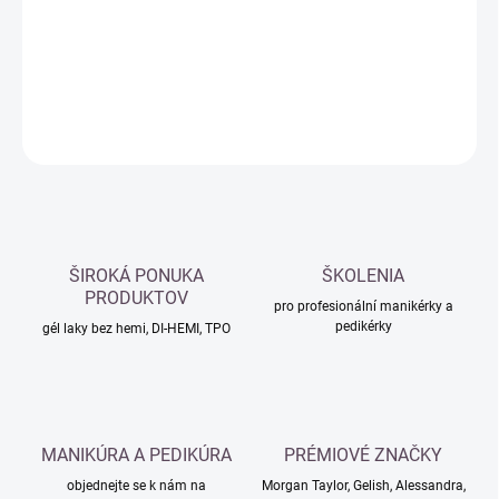
−
+
Přidat do košíku
DETAILNÍ INFORMACE
ZEPTAT SE
HLÍDAT
ŠIROKÁ PONUKA
ŠKOLENIA
PRODUKTOV
pro profesionální manikérky a
pedikérky
gél laky bez hemi, DI-HEMI, TPO
MANIKÚRA A PEDIKÚRA
PRÉMIOVÉ ZNAČKY
objednejte se k nám na
Morgan Taylor, Gelish, Alessandra,