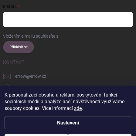
E-MAIL
Vložením e-mailu souhlasíte s
podmínkami ochrany osobních údajů
Přihlásit se
KONTAKT
errow
@
errow.cz
+421 911 479 761
K personalizaci obsahu a reklam, poskytování funkcí
explore/locations/957228892/
sociálních médií a analýze naší návštěvnosti využíváme
soubory cookies. Více informací
zde
.
Nastavení
Copyright 2026
ERROW
. Všechna práva vyhrazena.
Upravit nastavení