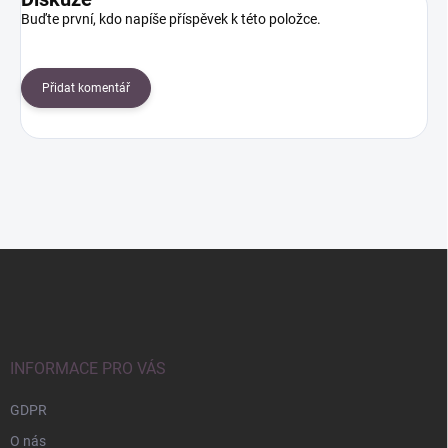
Buďte první, kdo napíše příspěvek k této položce.
Přidat komentář
Z
á
p
a
t
í
INFORMACE PRO VÁS
GDPR
O nás