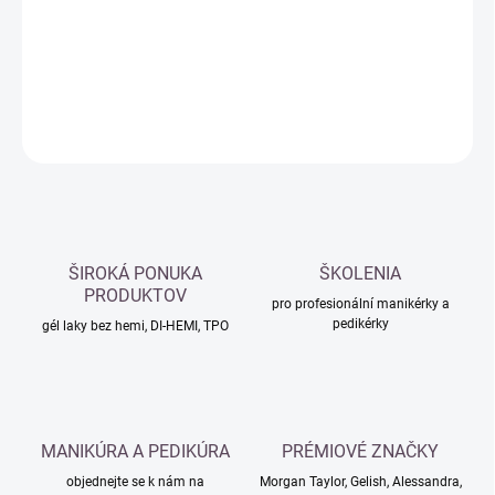
−
+
Přidat do košíku
DETAILNÍ INFORMACE
ZEPTAT SE
HLÍDAT
ŠIROKÁ PONUKA
ŠKOLENIA
PRODUKTOV
pro profesionální manikérky a
pedikérky
gél laky bez hemi, DI-HEMI, TPO
MANIKÚRA A PEDIKÚRA
PRÉMIOVÉ ZNAČKY
objednejte se k nám na
Morgan Taylor, Gelish, Alessandra,