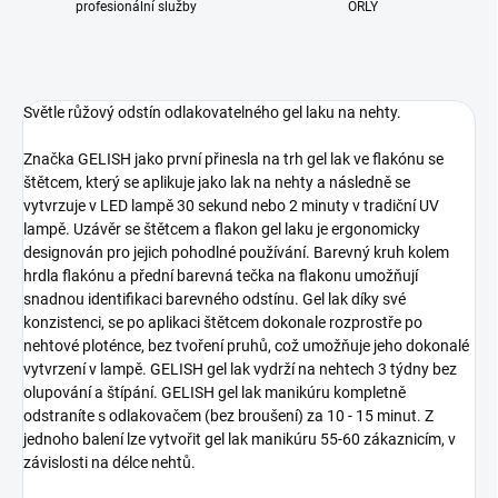
profesionální služby
ORLY
Světle růžový odstín odlakovatelného gel laku na nehty.
Značka GELISH jako první přinesla na trh gel lak ve flakónu se
štětcem, který se aplikuje jako lak na nehty a následně se
vytvrzuje v LED lampě 30 sekund nebo 2 minuty v tradiční UV
lampě. Uzávěr se štětcem a flakon gel laku je ergonomicky
designován pro jejich pohodlné používání. Barevný kruh kolem
hrdla flakónu a přední barevná tečka na flakonu umožňují
snadnou identifikaci barevného odstínu. Gel lak díky své
konzistenci, se po aplikaci štětcem dokonale rozprostře po
nehtové ploténce, bez tvoření pruhů, což umožňuje jeho dokonalé
vytvrzení v lampě. GELISH gel lak vydrží na nehtech 3 týdny bez
olupování a štípání. GELISH gel lak manikúru kompletně
odstraníte s odlakovačem (bez broušení) za 10 - 15 minut. Z
jednoho balení lze vytvořit gel lak manikúru 55-60 zákaznicím, v
závislosti na délce nehtů.