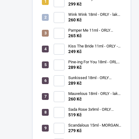
ORLY - lak na nehty
299 Kč
Wink Wink 18ml - ORLY - lak
na nehty
260 Kč
Pamper Me 11ml - ORLY
BREATHABLE - ošetřující lak
265 Kč
na nehty
Kiss The Bride 11ml - ORLY -
lak na nehty
249 Kč
Pine-ing For You 18ml - ORLY
BREATHABLE - ošetřující
289 Kč
barevný lak na nehty
Sunkissed 18ml - ORLY
BREATHABLE - ošetřující
289 Kč
barevný lak na nehty
Mauvelous 18ml - ORLY - lak
na nehty
260 Kč
Sada Rose 3x9ml - ORLY
FRENCH MANICURE - sada
519 Kč
laků na nehty
Scandalous 15ml - MORGAN
TAYLOR - lak na nehty
279 Kč