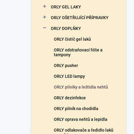
n
ORLY GEL LAKY
í
p
ORLY OŠETŘUJÍCÍ PŘÍPRAVKY
a
n
ORLY DOPLŇKY
e
ORLY čistič gel laků
l
ORLY odstraňovací fólie a
tampony
ORLY pusher
ORLY LED lampy
ORLY pilníky a leštidla nehtů
ORLY dezinfekce
ORLY pilník na chodidla
ORLY oprava nehtů a lepidla
ORLY odlakovače a ředidlo laků