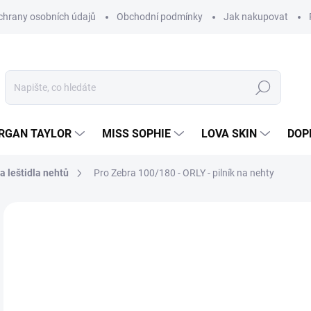
hrany osobních údajů
Obchodní podmínky
Jak nakupovat
Hledat
RGAN TAYLOR
MISS SOPHIE
LOVA SKIN
DOP
a leštidla nehtů
Pro Zebra 100/180 - ORLY - pilník na nehty
Neohodnoceno
Podrobnosti hodnocení
1
90,
Měr
SK