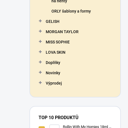
na nehty
ORLY šablony a formy
GELISH
MORGAN TAYLOR
MISS SOPHIE
LOVA SKIN
Doplňky
Novinky
Výprodej
TOP 10 PRODUKTŮ
Rollin With My Homies 18ml -