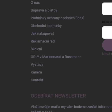
O nás
Doprava a platby
Podmínky ochrany osobních údajů
HESLO
Obchodní podmínky
Jak nakupovat
Reklamační řád
Školení
Nová r
ORLY v Marionnaud a Rossmann
Výstavy
Kariéra
Kontakt
ODEBÍRAT NEWSLETTER
Vložte svůj e-mail a my vám budeme zasílat informa