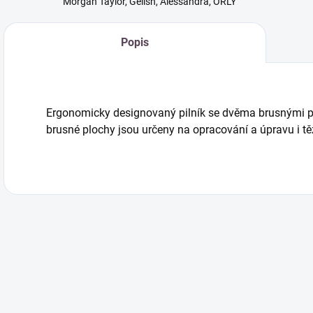
Morgan Taylor, Gelish, Alessandra, ORLY
Popis
Ergonomicky designovaný pilník se dvěma brusnými p
brusné plochy jsou určeny na opracování a úpravu i t