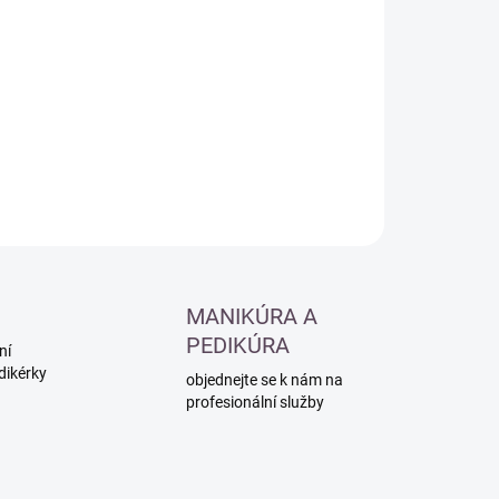
:
−
+
Přidat do košíku
ILNÍ INFORMACE
ZEPTAT SE
HLÍDAT
MANIKÚRA A
PEDIKÚRA
ní
dikérky
objednejte se k nám na
profesionální služby