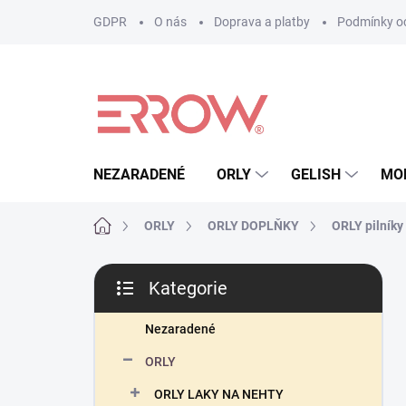
Přejít
GDPR
O nás
Doprava a platby
Podmínky oc
na
obsah
NEZARADENÉ
ORLY
GELISH
MO
Domů
ORLY
ORLY DOPLŇKY
ORLY pilníky 
P
Kategorie
o
Přeskočit
s
kategorie
t
Nezaradené
r
ORLY
a
n
ORLY LAKY NA NEHTY