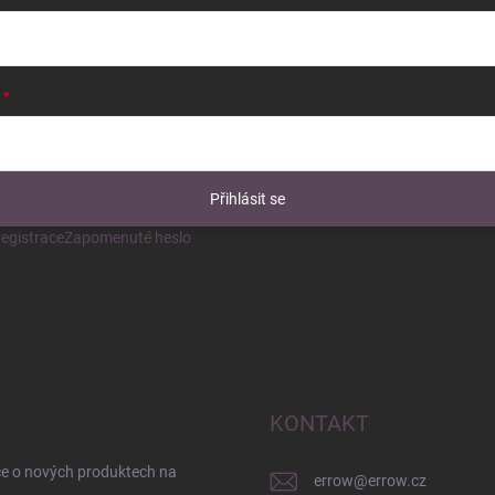
Přihlásit se
egistrace
Zapomenuté heslo
KONTAKT
ce o nových produktech na
errow
@
errow.cz