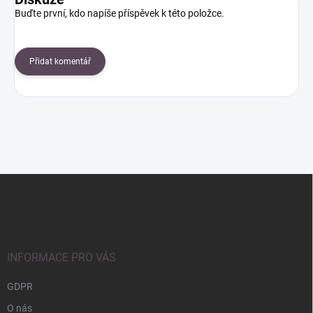
Buďte první, kdo napíše příspěvek k této položce.
Přidat komentář
Z
á
p
a
t
í
INFORMACE PRO VÁS
GDPR
O nás