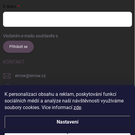
E-MAIL
Vložením e-mailu souhlasíte s
podmínkami ochrany osobních údajů
Přihlásit se
KONTAKT
errow
@
errow.cz
+421 911 479 761
K personalizaci obsahu a reklam, poskytování funkcí
explore/locations/957228892/
sociálních médií a analýze naší návštěvnosti využíváme
soubory cookies. Více informací
zde
.
Nastavení
Copyright 2026
ERROW
. Všechna práva vyhrazena.
Upravit nastavení