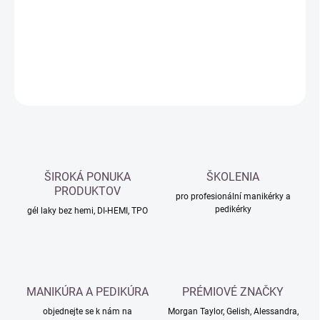
−
+
Přidat do košíku
DETAILNÍ INFORMACE
ZEPTAT SE
HLÍDAT
ŠIROKÁ PONUKA
ŠKOLENIA
PRODUKTOV
pro profesionální manikérky a
pedikérky
gél laky bez hemi, DI-HEMI, TPO
MANIKÚRA A PEDIKÚRA
PRÉMIOVÉ ZNAČKY
objednejte se k nám na
Morgan Taylor, Gelish, Alessandra,