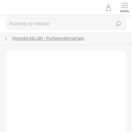
Přejít
na
obsah
Hledat
Výprodej GELISH - Profesionální gel laky
Neohodnoceno
Podrobnosti hodnocení