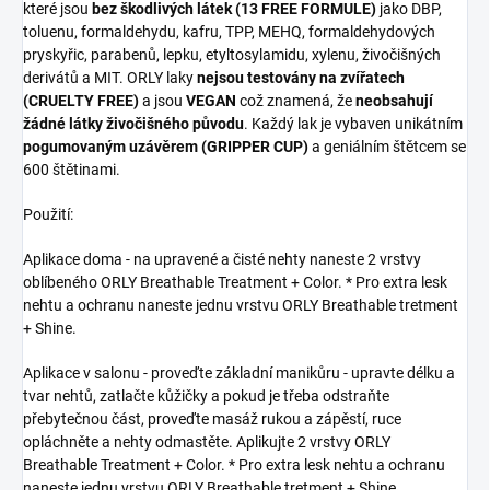
které jsou
bez škodlivých látek (13 FREE FORMULE)
jako DBP,
toluenu, formaldehydu, kafru, TPP, MEHQ, formaldehydových
pryskyřic, parabenů, lepku, etyltosylamidu, xylenu, živočišných
derivátů a MIT. ORLY laky
nejsou testovány na zvířatech
(CRUELTY FREE)
a jsou
VEGAN
což znamená, že
neobsahují
žádné látky živočišného původu
. Každý lak je vybaven unikátním
pogumovaným uzávěrem (GRIPPER CUP)
a geniálním štětcem se
600 štětinami.
Použití:
Aplikace doma - na upravené a čisté nehty naneste 2 vrstvy
oblíbeného ORLY Breathable Treatment + Color. * Pro extra lesk
nehtu a ochranu naneste jednu vrstvu ORLY Breathable tretment
+ Shine.
Aplikace v salonu - proveďte základní manikůru - upravte délku a
tvar nehtů, zatlačte kůžičky a pokud je třeba odstraňte
přebytečnou část, proveďte masáž rukou a zápěstí, ruce
opláchněte a nehty odmastěte. Aplikujte 2 vrstvy ORLY
Breathable Treatment + Color. * Pro extra lesk nehtu a ochranu
naneste jednu vrstvu ORLY Breathable tretment + Shine.