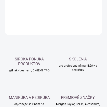
−
+
Přidat do košíku
DETAILNÍ INFORMACE
ZEPTAT SE
HLÍDAT
ŠIROKÁ PONUKA
ŠKOLENIA
PRODUKTOV
pro profesionální manikérky a
pedikérky
gél laky bez hemi, DI-HEMI, TPO
MANIKÚRA A PEDIKÚRA
PRÉMIOVÉ ZNAČKY
objednejte se k nám na
Morgan Taylor, Gelish, Alessandra,