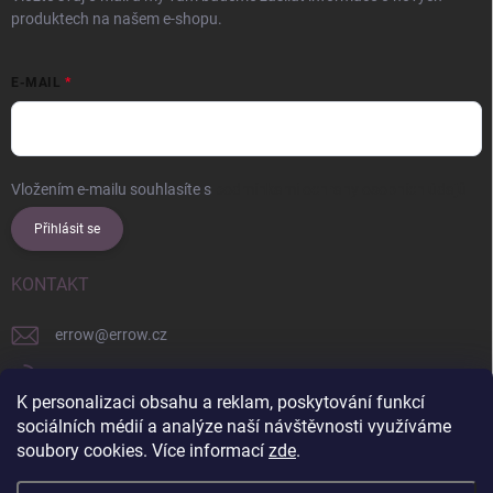
produktech na našem e-shopu.
E-MAIL
Vložením e-mailu souhlasíte s
podmínkami ochrany osobních údajů
Přihlásit se
KONTAKT
errow
@
errow.cz
+421 911 479 761
K personalizaci obsahu a reklam, poskytování funkcí
explore/locations/957228892/
sociálních médií a analýze naší návštěvnosti využíváme
soubory cookies. Více informací
zde
.