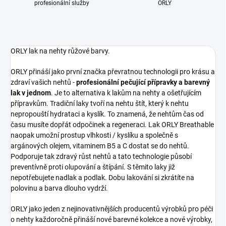
profesionální služby
ORLY
ORLY lak na nehty růžové barvy.
ORLY přináší jako první značka převratnou technologii pro krásu a
zdraví vašich nehtů -
profesionální pečující přípravky a barevný
lak v jednom
. Je to alternativa k lakům na nehty a ošetřujícím
přípravkům. Tradiční laky tvoří na nehtu štít, který k nehtu
nepropouští hydrataci a kyslík. To znamená, že nehtům čas od
času musíte dopřát odpočinek a regeneraci. Lak ORLY Breathable
naopak umožní prostup vlhkosti / kyslíku a společně s
argánových olejem, vitaminem B5 a C dostat se do nehtů.
Podporuje tak zdravý růst nehtů a tato technologie působí
preventívně proti olupování a štípání. S těmito laky již
nepotřebujete nadlak a podlak. Dobu lakování si zkrátíte na
polovinu a barva dlouho vydrží.
ORLY jako jeden z nejinovativnějších producentů výrobků pro péči
o nehty každoročně přináší nové barevné kolekce a nové výrobky,