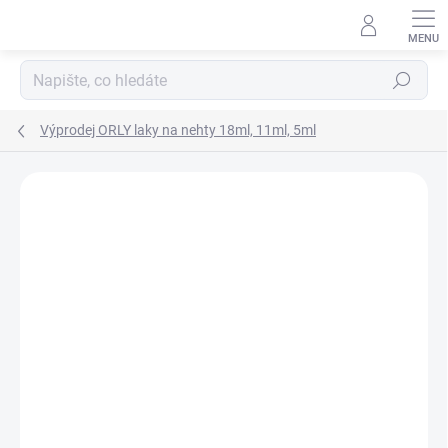
Přejít
na
obsah
Hledat
Výprodej ORLY laky na nehty 18ml, 11ml, 5ml
Neohodnoceno
Podrobnosti hodnocení