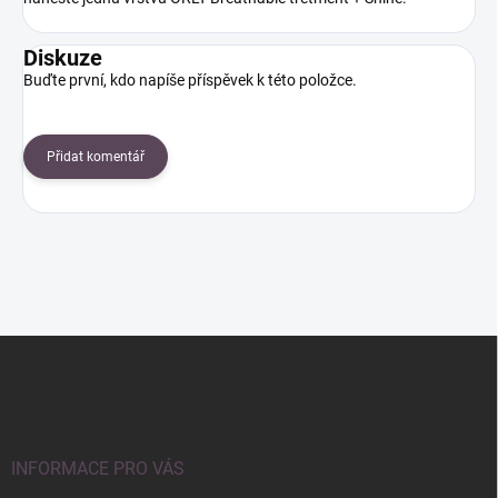
Diskuze
Buďte první, kdo napíše příspěvek k této položce.
Přidat komentář
Z
á
p
a
t
í
INFORMACE PRO VÁS