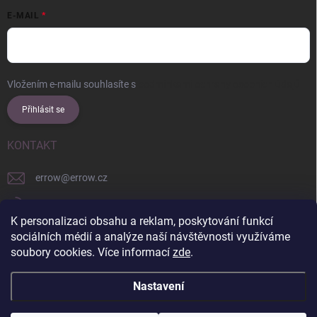
E-MAIL
Vložením e-mailu souhlasíte s
podmínkami ochrany osobních údajů
Přihlásit se
KONTAKT
errow
@
errow.cz
+421 911 479 761
K personalizaci obsahu a reklam, poskytování funkcí
explore/locations/957228892/
sociálních médií a analýze naší návštěvnosti využíváme
soubory cookies. Více informací
zde
.
Nastavení
Copyright 2026
ERROW
. Všechna práva vyhrazena.
Upravit nastavení