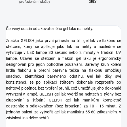
profesionální služby
ORLY
Červený odstín odlakovatelného gel laku na nehty.
Značka GELISH jako první přinesla na trh gel lak ve flakónu se
štětcem, který se aplikuje jako lak na nehty a následně se
vytvrzuje v LED lampě 30 sekund nebo 2 minuty v tradiční UV
lampě. Uzávěr se štětcem a flakon gel laku je ergonomicky
designován pro jejich pohodlné používání. Barevný kruh kolem
hrdla flakónu a přední barevná tečka na flakonu umožňují
snadnou identifikaci barevného odstínu. Gel lak díky své
konzistenci, se po aplikaci štětcem dokonale rozprostře po
nehtové ploténce, bez tvoření pruhů, což umožňuje jeho dokonalé
vytvrzení v lampě. GELISH gel lak vydrží na nehtech 3 týdny bez
olupování a štípání. GELISH gel lak manikúru kompletně
odstraníte s odlakovačem (bez broušení) za 10 - 15 minut. Z
jednoho balení lze vytvořit gel lak manikúru 55-60 zákaznicím, v
závislosti na délce nehtů.