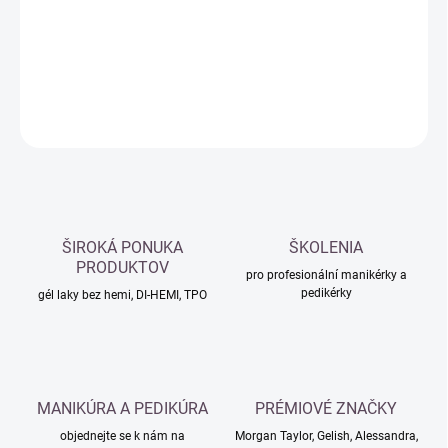
−
+
Přidat do košíku
DETAILNÍ INFORMACE
ZEPTAT SE
HLÍDAT
ŠIROKÁ PONUKA
ŠKOLENIA
PRODUKTOV
pro profesionální manikérky a
pedikérky
gél laky bez hemi, DI-HEMI, TPO
MANIKÚRA A PEDIKÚRA
PRÉMIOVÉ ZNAČKY
objednejte se k nám na
Morgan Taylor, Gelish, Alessandra,