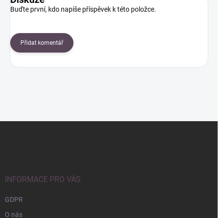
Buďte první, kdo napíše příspěvek k této položce.
Přidat komentář
Z
á
p
a
t
í
INFORMACE PRO VÁS
GDPR
O nás