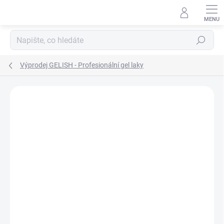
Přejít
na
obsah
Hledat
Výprodej GELISH - Profesionální gel laky
Neohodnoceno
Podrobnosti hodnocení