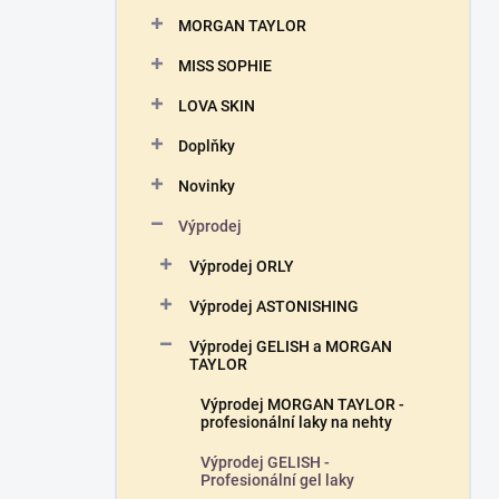
n
MORGAN TAYLOR
í
p
MISS SOPHIE
a
n
LOVA SKIN
e
Doplňky
l
Novinky
Výprodej
Výprodej ORLY
Výprodej ASTONISHING
Výprodej GELISH a MORGAN
TAYLOR
Výprodej MORGAN TAYLOR -
profesionální laky na nehty
Výprodej GELISH -
Profesionální gel laky