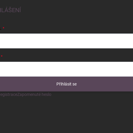
HLÁŠENÍ
L
Přihlásit se
egistrace
Zapomenuté heslo