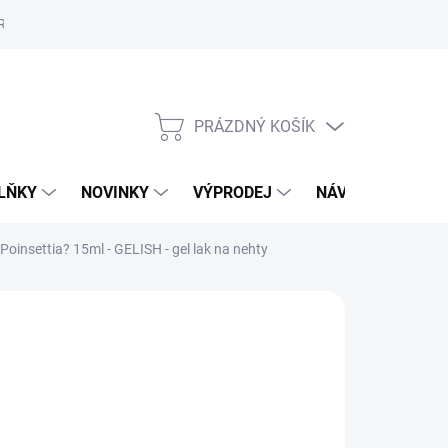
Reklamační řád
Školení
ORLY v Marionnaud a Rossmann
Vý
PRÁZDNÝ KOŠÍK
NÁKUPNÍ
KOŠÍK
LŇKY
NOVINKY
VÝPRODEJ
NÁVODY
MAL
Poinsettia? 15ml - GELISH - gel lak na nehty
49 Kč
,01 Kč bez DPH
ná
LADEM
(4 KS)