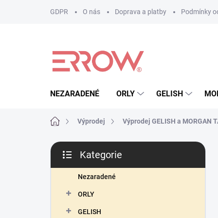
Přejít
GDPR
O nás
Doprava a platby
Podmínky oc
na
obsah
NEZARADENÉ
ORLY
GELISH
MO
Domů
Výprodej
Výprodej GELISH a MORGAN 
P
Kategorie
o
Přeskočit
s
kategorie
t
Nezaradené
r
ORLY
a
n
GELISH