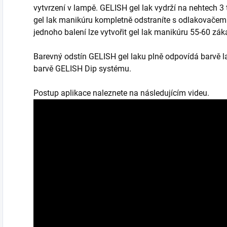
vytvrzení v lampě. GELISH gel lak vydrží na nehtech 3
gel lak manikúru kompletně odstraníte s odlakovačem 
jednoho balení lze vytvořit gel lak manikúru 55-60 záka
Barevný odstín GELISH gel laku plně odpovídá barvě l
barvě GELISH Dip systému.
Postup aplikace naleznete na následujícím videu.