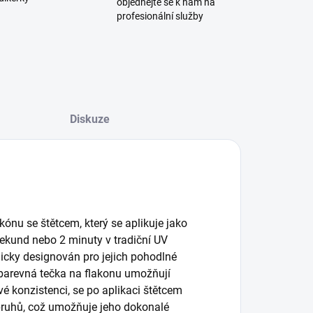
objednejte se k nám na
profesionální služby
Diskuze
kónu se štětcem, který se aplikuje jako
sekund nebo 2 minuty v tradiční UV
micky designován pro jejich pohodlné
 barevná tečka na flakonu umožňují
vé konzistenci, se po aplikaci štětcem
 pruhů, což umožňuje jeho dokonalé