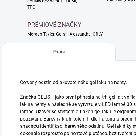
gél laky bez hemi, DI-HEMI,
TPO
PRÉMIOVÉ ZNAČKY
Morgan Taylor, Gelish, Alessandra, ORLY
Popis
Červený odstín odlakovatelného gel laku na nehty.
Značka GELISH jako první přinesla na trh gel lak ve fla
lak na nehty a následně se vytvrzuje v LED lampě 30 
lampě. Uzávěr se štětcem a flakon gel laku je ergono
používání. Barevný kruh kolem hrdla flakónu a přední
snadnou identifikaci barevného odstínu. Gel lak díky s
dokonale rozprostře po nehtové ploténce, bez tvoření