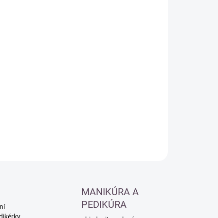
:
−
+
Přidat do košíku
ILNÍ INFORMACE
ZEPTAT SE
HLÍDAT
MANIKÚRA A
PEDIKÚRA
ní
dikérky