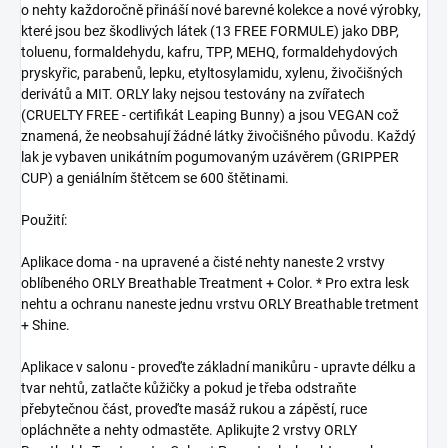
o nehty každoročně přináší nové barevné kolekce a nové výrobky,
které jsou bez škodlivých látek (13 FREE FORMULE) jako DBP,
toluenu, formaldehydu, kafru, TPP, MEHQ, formaldehydových
pryskyřic, parabenů, lepku, etyltosylamidu, xylenu, živočišných
derivátů a MIT. ORLY laky nejsou testovány na zvířatech
(CRUELTY FREE - certifikát Leaping Bunny) a jsou VEGAN což
znamená, že neobsahují žádné látky živočišného původu. Každý
lak je vybaven unikátním pogumovaným uzávěrem (GRIPPER
CUP) a geniálním štětcem se 600 štětinami.
Použití:
Aplikace doma - na upravené a čisté nehty naneste 2 vrstvy
oblíbeného ORLY Breathable Treatment + Color. * Pro extra lesk
nehtu a ochranu naneste jednu vrstvu ORLY Breathable tretment
+ Shine.
Aplikace v salonu - proveďte základní manikůru - upravte délku a
tvar nehtů, zatlačte kůžičky a pokud je třeba odstraňte
přebytečnou část, proveďte masáž rukou a zápěstí, ruce
opláchněte a nehty odmastěte. Aplikujte 2 vrstvy ORLY