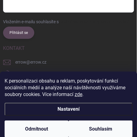
Vložením e-mailu souhlasíte s
podmínkami ochrany osobních údajů
Přihlásit se
KONTAKT
errow
@
errow.cz
+421 911 479 761
K personalizaci obsahu a reklam, poskytování funkcí
explore/locations/957228892/
sociálních médií a analýze naší návštěvnosti využíváme
soubory cookies. Více informací
zde
.
Nastavení
Copyright 2026
ERROW
. Všechna práva vyhrazena.
Upravit nastavení
cookies
Odmítnout
Souhlasím
Vytvořil Shoptet