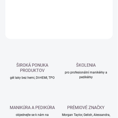
−
+
Přidat do košíku
DETAILNÍ INFORMACE
ZEPTAT SE
HLÍDAT
ŠIROKÁ PONUKA
ŠKOLENIA
PRODUKTOV
pro profesionální manikérky a
pedikérky
gél laky bez hemi, DI-HEMI, TPO
MANIKÚRA A PEDIKÚRA
PRÉMIOVÉ ZNAČKY
objednejte se k nám na
Morgan Taylor, Gelish, Alessandra,