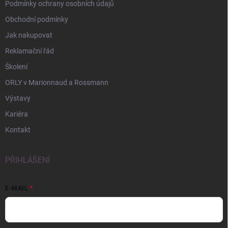
Podmínky ochrany osobních údajů
Obchodní podmínky
Jak nakupovat
Reklamační řád
Školení
ORLY v Marionnaud a Rossmann
Výstavy
Kariéra
Kontakt
PŘIHLÁŠENÍ
E-MAIL