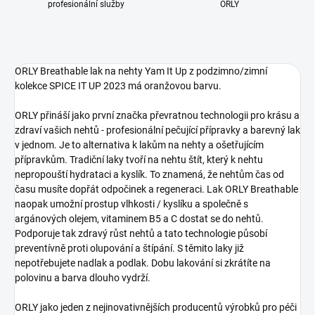
profesionální služby
ORLY
ORLY Breathable lak na nehty Yam It Up z podzimno/zimní
kolekce SPICE IT UP 2023 má oranžovou barvu.
ORLY přináší jako první značka převratnou technologii pro krásu a
zdraví vašich nehtů - profesionální pečující přípravky a barevný lak
v jednom. Je to alternativa k lakům na nehty a ošetřujícím
přípravkům. Tradiční laky tvoří na nehtu štít, který k nehtu
nepropouští hydrataci a kyslík. To znamená, že nehtům čas od
času musíte dopřát odpočinek a regeneraci. Lak ORLY Breathable
naopak umožní prostup vlhkosti / kyslíku a společně s
argánových olejem, vitaminem B5 a C dostat se do nehtů.
Podporuje tak zdravý růst nehtů a tato technologie působí
preventívně proti olupování a štípání. S těmito laky již
nepotřebujete nadlak a podlak. Dobu lakování si zkrátíte na
polovinu a barva dlouho vydrží.
ORLY jako jeden z nejinovativnějších producentů výrobků pro péči