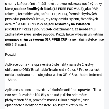
o nehty každoročně přináší nové barevné kolekce a nové výrobky,
které jsou
bez škodlivých látek (13 FREE FORMULE)
jako DBP,
toluenu, formaldehydu, kafru, TPP, MEHQ, formaldehydových
pryskyřic, parabenů, lepku, etyltosylamidu, xylenu, živočišných
derivátů a MIT. ORLY laky
nejsou testovány na zvířatech
(CRUELTY FREE)
a jsou
VEGAN
což znamená, že
neobsahují
žádné látky živočišného původu
. Každý lak je vybaven unikátním
pogumovaným uzávěrem (GRIPPER CUP)
a geniálním štětcem se
600 štětinami.
Použití:
Aplikace doma - na upravené a čisté nehty naneste 2 vrstvy
oblíbeného ORLY Breathable Treatment + Color. * Pro extra lesk
nehtu a ochranu naneste jednu vrstvu ORLY Breathable tretment
+ Shine.
Aplikace v salonu - proveďte základní manikůru - upravte délku a
tvar nehtů, zatlačte kůžičky a pokud je třeba odstraňte
přebytečnou část, proveďte masáž rukou a zápěstí, ruce
opláchněte a nehty odmastěte. Aplikujte 2 vrstvy ORLY