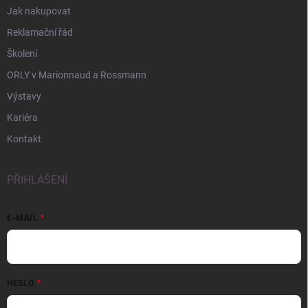
Jak nakupovat
Reklamační řád
Školení
ORLY v Marionnaud a Rossmann
Výstavy
Kariéra
Kontakt
PŘIHLÁŠENÍ
E-MAIL
HESLO