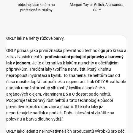
objednejte se k nám na
Morgan Taylor, Gelish, Alessandra,
profesionální služby
ORLY
ORLY lak na nehty růžové barvy.
ORLY přináší jako první značka převratnou technologii pro krásu a
zdraví vašich nehtů -
profesionální pečující přípravky a barevný
lak v jednom
. Je to alternativa k lakům na nehty a ošetřujícím
přípravkům. Tradiční laky tvoří na nehtu štít, který k nehtu
nepropouští hydrataci a kyslík. To znamená, že nehtům čas od
času musíte dopřát odpočinek a regeneraci. Lak ORLY Breathable
naopak umožní prostup vlhkosti / kyslíku a společně s
argánových olejem, vitaminem B5 a C dostat se do nehtů.
Podporuje tak zdravý růst nehtů a tato technologie působí
preventívně proti olupování a štípání. S těmito laky již
nepotřebujete nadlak a podlak. Dobu lakování si zkrátíte na
polovinu a barva dlouho vydrží.
ORLY jako jeden z nejinovativnějších producentů výrobků pro péči