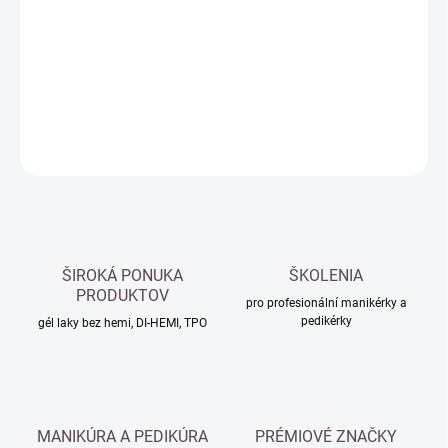
cena:
−
+
Přidat do košíku
DETAILNÍ INFORMACE
ZEPTAT SE
HLÍDAT
ŠIROKÁ PONUKA
ŠKOLENIA
PRODUKTOV
pro profesionální manikérky a
pedikérky
gél laky bez hemi, DI-HEMI, TPO
MANIKÚRA A PEDIKÚRA
PRÉMIOVÉ ZNAČKY