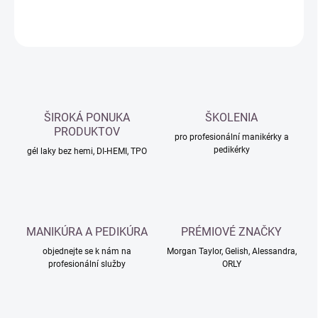
ZEPTAT SE
HLÍDAT
ŠIROKÁ PONUKA
ŠKOLENIA
PRODUKTOV
pro profesionální manikérky a
pedikérky
gél laky bez hemi, DI-HEMI, TPO
MANIKÚRA A PEDIKÚRA
PRÉMIOVÉ ZNAČKY
objednejte se k nám na
Morgan Taylor, Gelish, Alessandra,
profesionální služby
ORLY