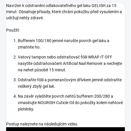
Navržen k odstranění odlakovateľného gel laku GELISH za 15
minut. Obsahuje přísady, které chrání pokožku před vysušením a
udržují nehty zdravé.
Použití:
Bufferem 100/180 jemně narušte povrch gel laku a
zmatnite ho.
Vatový tampon nebo odstraňovač fólii WRAP IT OFF
nasytíte odstraňovačem Artificial Nail Remover a nechejte
na nehet působit 15 minut.
Odstraňte fólii a pomerančovým dřívkem jemně odstraňte
veškerý zbylý gel lak.
Na závěr vyleštěte povrch nehtů bufferem 200/280 a
vmasírujte NOURISH Cuticle Oil do pokožky kolem nehtové
ploténky.
Postup naleznete na následujícím videu.