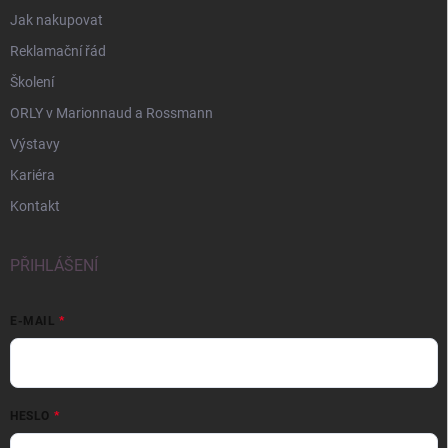
Jak nakupovat
Reklamační řád
Školení
ORLY v Marionnaud a Rossmann
Výstavy
Kariéra
Kontakt
PŘIHLÁŠENÍ
E-MAIL
HESLO