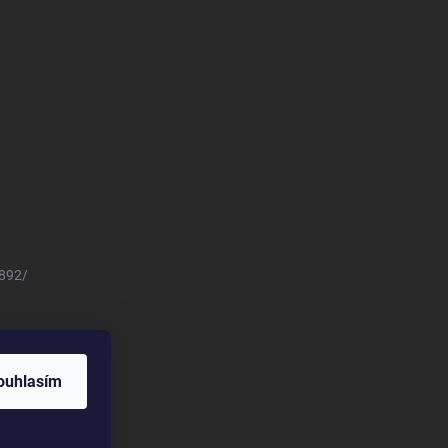
8892/
ouhlasím