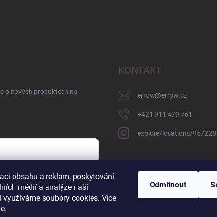
KONTAKT
ce o nových produktech na
errow
@
errow.cz
+421 911 479 761
explore/locations/95722
zaci obsahu a reklam, poskytování
sobních údajů
Odmítnout
S
lních médií a analýze naší
i využíváme soubory cookies. Více
de
.