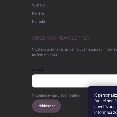
Výstavy
Kariéra
Kontakt
ODEBÍRAT NEWSLETTER
Vložte svůj e-mail a my vám budeme zasílat informa
našem e-shopu.
E-MAIL
K personali
Vložením e-mailu souhlasíte s
podmínkami ochrany o
funkcí sociá
Přihlásit se
návštěvnost
informací
z