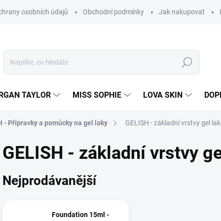
hrany osobních údajů
Obchodní podmínky
Jak nakupovat
Hledat
RGAN TAYLOR
MISS SOPHIE
LOVA SKIN
DOP
 - Přípravky a pomůcky na gel laky
GELISH - základní vrstvy gel la
GELISH - základní vrstvy ge
Nejprodávanější
Foundation 15ml -