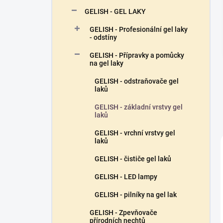
n
GELISH - GEL LAKY
í
p
GELISH - Profesionální gel laky
a
- odstíny
n
GELISH - Přípravky a pomůcky
e
na gel laky
l
GELISH - odstraňovače gel
laků
GELISH - základní vrstvy gel
laků
GELISH - vrchní vrstvy gel
laků
GELISH - čističe gel laků
GELISH - LED lampy
GELISH - pilníky na gel lak
GELISH - Zpevňovače
přírodních nechtů