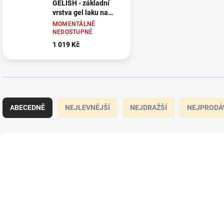
GELISH - základní
vrstva gel laku na
nehty
MOMENTÁLNĚ
NEDOSTUPNÉ
1 019 Kč
Ř
a
ABECEDNĚ
NEJLEVNĚJŠÍ
NEJDRAŽŠÍ
NEJPRODÁ
z
e
n
V
í
ý
1310002
p
p
r
i
o
s
d
p
u
r
k
o