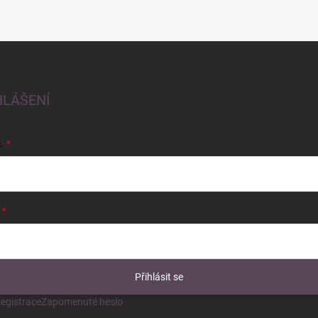
HLÁŠENÍ
L
Přihlásit se
egistrace
Zapomenuté heslo