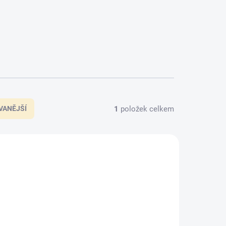
1
položek celkem
VANĚJŠÍ