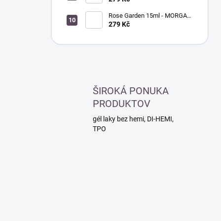
Rose Garden 15ml - MORGAN
TAYLOR - lak na nehty
279 Kč
ŠIROKÁ PONUKA
PRODUKTOV
gél laky bez hemi, DI-HEMI,
TPO