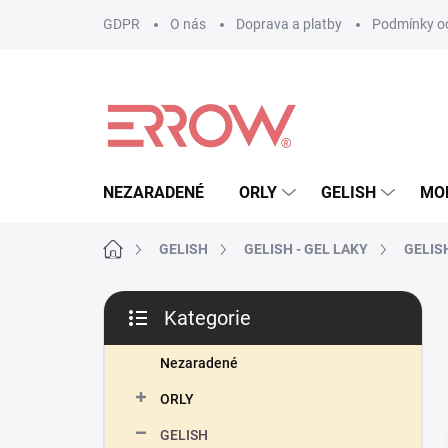
Přejít
GDPR
O nás
Doprava a platby
Podmínky oc
na
obsah
NEZARADENÉ
ORLY
GELISH
MO
Domů
GELISH
GELISH - GEL LAKY
GELISH
P
Kategorie
o
Přeskočit
s
kategorie
t
Nezaradené
r
ORLY
a
n
GELISH