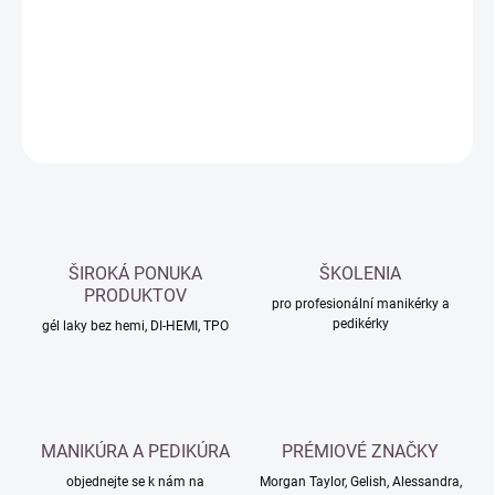
−
+
Přidat do košíku
DETAILNÍ INFORMACE
ZEPTAT SE
HLÍDAT
ŠIROKÁ PONUKA
ŠKOLENIA
PRODUKTOV
pro profesionální manikérky a
pedikérky
gél laky bez hemi, DI-HEMI, TPO
MANIKÚRA A PEDIKÚRA
PRÉMIOVÉ ZNAČKY
objednejte se k nám na
Morgan Taylor, Gelish, Alessandra,