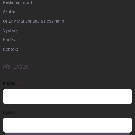
Reklamační řád
Školení
ORLY v Marionnaud a Rossmann
Výstavy
Kariéra
Kontakt
PŘIHLÁŠENÍ
E-MAIL
HESLO