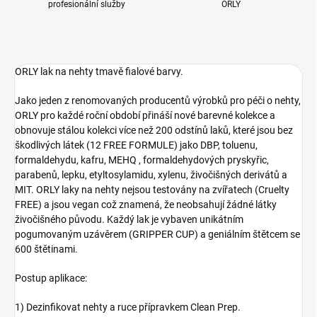
profesionální služby
ORLY
ORLY lak na nehty tmavě fialové barvy.
Jako jeden z renomovaných producentů výrobků pro péči o nehty,
ORLY pro každé roční období přináší nové barevné kolekce a
obnovuje stálou kolekci více než 200 odstínů laků, které jsou bez
škodlivých látek (12 FREE FORMULE) jako DBP, toluenu,
formaldehydu, kafru, MEHQ , formaldehydových pryskyřic,
parabenů, lepku, etyltosylamidu, xylenu, živočišných derivátů a
MIT. ORLY laky na nehty nejsou testovány na zvířatech (Cruelty
FREE) a jsou vegan což znamená, že neobsahují žádné látky
živočišného původu. Každý lak je vybaven unikátním
pogumovaným uzávěrem (GRIPPER CUP) a geniálním štětcem se
600 štětinami.
Postup aplikace:
1) Dezinfikovat nehty a ruce přípravkem Clean Prep.