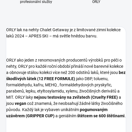
profesionální služby
ORLY
ORLY lak na nehty Chalet Getaway je z limitované zimní kolekce
laků 2024 – APRES SKI – má světle hnědou barvu.
ORLY ako jeden z renomovaných producentů výrobků pro péči o
nehty, ORLY pro každé roční období přináší nové barevné kolekce
a obnovuje stálou kolekci více než 200 odstínů laků, které jsou
bez
škodlivých látek (12 FREE FORMULE)
jako DBP, toluenu,
formaldehydu, kafru, MEHQ , formaldehydových pryskyřic,
parabenů, lepku, etyltosylamidu, xylenu, živočišných derivátů a
MIT. ORLY laky
nejsou testovány na zvířatech (Cruelty FREE)
a
jsou
vegan
což znamená, že neobsahují žádné látky živočišného
původu. Každý lak je vybaven unikátním
pogumovaným
uzávěrem (GRIPPER CUP)
a geniálním
štětcem se 600 štětinami
.