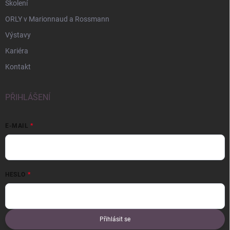
Školení
ORLY v Marionnaud a Rossmann
Výstavy
Kariéra
Kontakt
PŘIHLÁŠENÍ
E-MAIL
HESLO
Přihlásit se