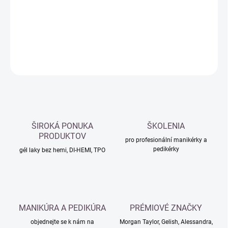
−
+
Přidat do košíku
DETAILNÍ INFORMACE
ZEPTAT SE
HLÍDAT
ŠIROKÁ PONUKA
ŠKOLENIA
PRODUKTOV
pro profesionální manikérky a
pedikérky
gél laky bez hemi, DI-HEMI, TPO
MANIKÚRA A PEDIKÚRA
PRÉMIOVÉ ZNAČKY
objednejte se k nám na
Morgan Taylor, Gelish, Alessandra,