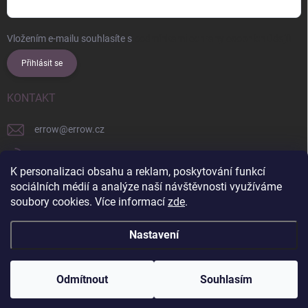
Vložením e-mailu souhlasíte s
podmínkami ochrany osobních údajů
Přihlásit se
KONTAKT
errow
@
errow.cz
+421 911 479 761
K personalizaci obsahu a reklam, poskytování funkcí
explore/locations/957228892/
sociálních médií a analýze naší návštěvnosti využíváme
soubory cookies. Více informací
zde
.
Nastavení
Copyright 2026
ERROW
. Všechna práva vyhrazena.
Upravit nastavení
cookies
Odmítnout
Souhlasím
Vytvořil Shoptet