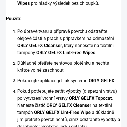
Wipes
pro hladký výsledek bez chloupků.
Použití
:
Po úpravě tvaru a přípravě povrchu odstraňte
olejové části a prach s přípravkem na odmaštění
ORLY GELFX Cleanser
, který nanesete na textilní
tampóny
ORLY GELFX Lint-Free Wipes
.
Důkladně přetřete nehtovou ploténku a nechte
krátce volně zaschnout.
Pokračujte aplikací gel lak systému
ORLY GELFX
.
Pokud potřebujete setřít výpotky (disperzní vrstvu)
po vytvrzení vrchní vrstvy
ORLY GELFX Topocat
.
Naneste čistič
ORLY GELFX Cleanser
na textilní
tampón
ORLY GELFX Lint-Free Wipe
a důkladně
jím přetřete povrch nehtů, čímž odstraníte výpotky a
dosáhnete vysokého lesku gel laku.