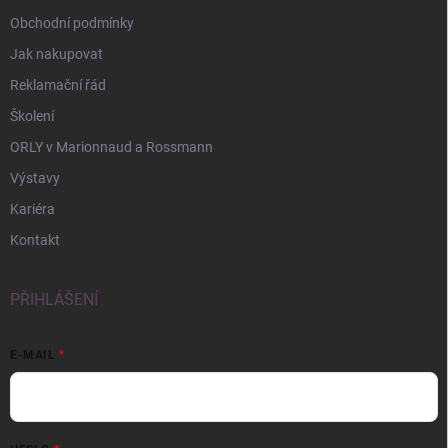
Obchodní podmínky
Jak nakupovat
Reklamační řád
Školení
ORLY v Marionnaud a Rossmann
Výstavy
Kariéra
Kontakt
PŘIHLÁŠENÍ
E-MAIL