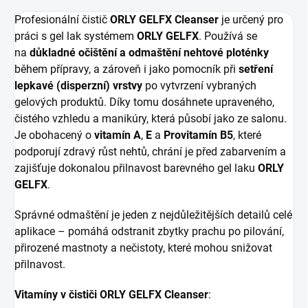
Profesionální čistič
ORLY GELFX Cleanser
je určený pro
práci s gel lak systémem
ORLY GELFX
. Používá se
na
důkladné očištění
a odmaštění nehtové ploténky
během přípravy, a zároveň i jako pomocník při
setření
lepkavé (disperzní) vrstvy
po vytvrzení vybraných
gelových produktů. Díky tomu dosáhnete upraveného,
čistého vzhledu a manikúry, která působí jako ze salonu.
Je obohacený o
vitamín A
,
E
a
Provitamín B5
, které
podporují zdravý růst nehtů, chrání je před zabarvením a
zajišťuje dokonalou přilnavost barevného gel laku
ORLY
GELFX
.
Správné odmaštění je jeden z nejdůležitějších detailů celé
aplikace – pomáhá odstranit zbytky prachu po pilování,
přirozené mastnoty a nečistoty, které mohou snižovat
přilnavost.
Vitamíny v čističi ORLY GELFX Cleanser
: