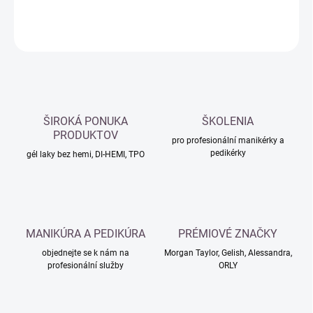
DETAILNÍ INFORMACE
ZEPTAT SE
HLÍDAT
ŠIROKÁ PONUKA
ŠKOLENIA
PRODUKTOV
pro profesionální manikérky a
pedikérky
gél laky bez hemi, DI-HEMI, TPO
MANIKÚRA A PEDIKÚRA
PRÉMIOVÉ ZNAČKY
objednejte se k nám na
Morgan Taylor, Gelish, Alessandra,
profesionální služby
ORLY