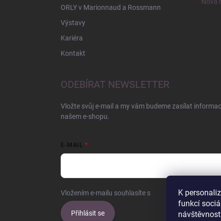
Nová r
ORLY v Marionnaud a Rossmann
Výstavy
Kariéra
Kontakt
ODEBÍRAT NEWSLETTER
Vložte svůj e-mail a my vám budeme zasílat informa
našem e-shopu.
E-MAIL
K personali
Vložením e-mailu souhlasíte s
podmínkami ochrany o
funkcí sociá
Přihlásit se
návštěvnost