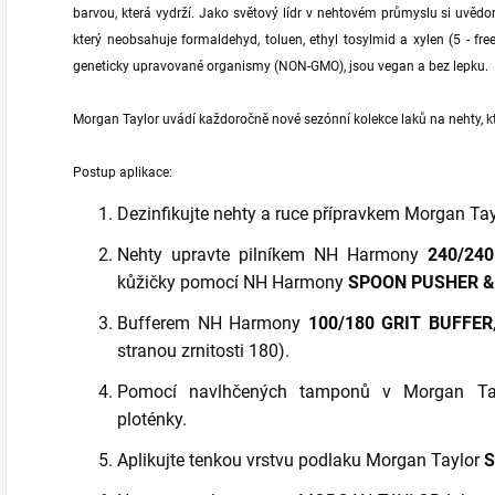
barvou, která vydrží. Jako světový lídr v nehtovém průmyslu si uvědo
který neobsahuje formaldehyd, toluen, ethyl tosylmid a xylen (5 - fr
geneticky upravované organismy (NON-GMO), jsou vegan a bez lepku.
Morgan Taylor uvádí každoročně nové sezónní kolekce laků na nehty, kt
Postup aplikace:
Dezinfikujte nehty a ruce přípravkem Morgan Ta
Nehty upravte pilníkem NH Harmony
240/24
kůžičky pomocí NH Harmony
SPOON PUSHER &
Bufferem NH Harmony
100/180 GRIT BUFFER
stranou zrnitosti 180).
Pomocí navlhčených tamponů v Morgan T
ploténky.
Aplikujte tenkou vrstvu podlaku Morgan Taylor
S