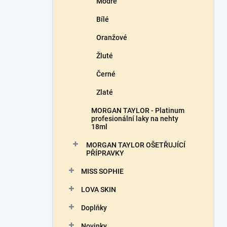
Modré
Bílé
Oranžové
Žluté
Černé
Zlaté
MORGAN TAYLOR - Platinum
profesionální laky na nehty
18ml
MORGAN TAYLOR OŠETŘUJÍCÍ
PŘÍPRAVKY
MISS SOPHIE
LOVA SKIN
Doplňky
Novinky