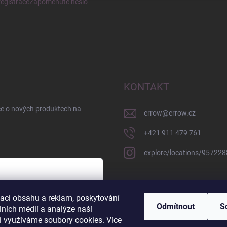
egistrace
Zapomenuté heslo
KONTAKT
ce o nových produktech na
errow
@
errow.cz
+421 911 479 761
explore/locations/95722
zaci obsahu a reklam, poskytování
sobních údajů
Odmítnout
S
lních médií a analýze naší
i využíváme soubory cookies. Více