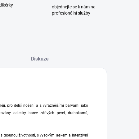
dikérky
objednejte se k nám na
profesionální služby
Diskuze
ji, pro delší nošení a s výraznějšími barvami jako
rovány odlesky barev zářivých perel, drahokamů,
s dlouhou životností, s vysokým leskem a intenzivní