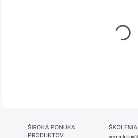
Měr
SK
cena
DETA
ŠIROKÁ PONUKA
ŠKOLENIA
PRODUKTOV
pro profesionál