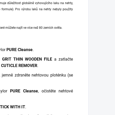
muje důležitost globálně vyhovujícího laku na nehty,
ee formule). Pro výrobu laků na nehty nebyly použity
eré můžete najít ve více než 80 zemích světa.
ylor
PURE Cleanse
.
0 GRIT THIN WOODEN FILE
a zatlačte
 CUTICLE REMOVER
.
, jemně zdrsněte nehtovou ploténku (se
aylor
PURE Cleanse
, očistěte nehtové
TICK WITH IT
.