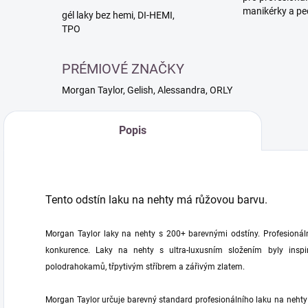
manikérky a pe
gél laky bez hemi, DI-HEMI,
TPO
PRÉMIOVÉ ZNAČKY
Morgan Taylor, Gelish, Alessandra, ORLY
Popis
Tento odstín laku na nehty má růžovou barvu.
Morgan Taylor laky na nehty s 200+ barevnými odstíny. Profesionálně
konkurence. Laky na nehty s ultra-luxusním složením byly inspi
polodrahokamů, třpytivým stříbrem a zářivým zlatem.
Morgan Taylor určuje barevný standard profesionálního laku na nehty 