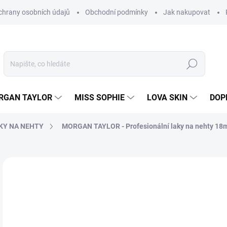
hrany osobních údajů
Obchodní podmínky
Jak nakupovat
Hledat
RGAN TAYLOR
MISS SOPHIE
LOVA SKIN
DOP
KY NA NEHTY
MORGAN TAYLOR - Profesionální laky na nehty 18
Neohodnoceno
Podrobnosti hodnocení
2
230