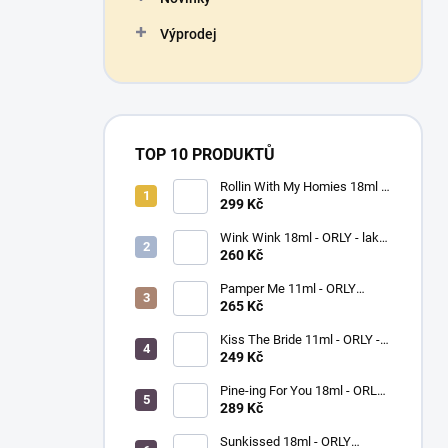
Výprodej
TOP 10 PRODUKTŮ
Rollin With My Homies 18ml -
ORLY - lak na nehty
299 Kč
Wink Wink 18ml - ORLY - lak
na nehty
260 Kč
Pamper Me 11ml - ORLY
BREATHABLE - ošetřující lak
265 Kč
na nehty
Kiss The Bride 11ml - ORLY -
lak na nehty
249 Kč
Pine-ing For You 18ml - ORLY
BREATHABLE - ošetřující
289 Kč
barevný lak na nehty
Sunkissed 18ml - ORLY