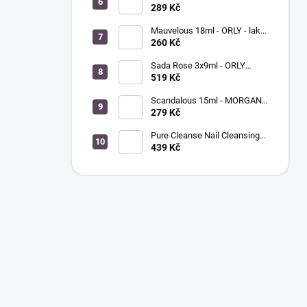
BREATHABLE - ošetřující
289 Kč
barevný lak na nehty
Mauvelous 18ml - ORLY - lak
na nehty
260 Kč
Sada Rose 3x9ml - ORLY
FRENCH MANICURE - sada
519 Kč
laků na nehty
Scandalous 15ml - MORGAN
TAYLOR - lak na nehty
279 Kč
Pure Cleanse Nail Cleansing
Spray 120ml - MORGAN
439 Kč
TAYLOR - čistič nehtů a
nástrojů