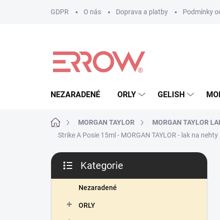
Přejít
GDPR
O nás
Doprava a platby
Podmínky oc
na
obsah
NEZARADENÉ
ORLY
GELISH
MO
Domů
MORGAN TAYLOR
MORGAN TAYLOR LA
Strike A Posie 15ml - MORGAN TAYLOR - lak na nehty
P
Kategorie
o
Přeskočit
s
kategorie
t
Nezaradené
r
ORLY
a