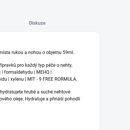
Diskuze
 místa rukou a nohou o objemu 59ml.
řípravků pro každý typ péče o nehty,
nu | formaldehydu | MEHQ |
midu | xylenu | MIT - 9 FREE RORMULA.
a hydratujete hrubé a suché nehtové
vého oleje. Hydratuje a přináší pohodlí