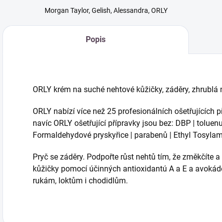
Morgan Taylor, Gelish, Alessandra, ORLY
Popis
ORLY krém na suché nehtové kůžičky, záděry, zhrublá
ORLY nabízí více než 25 profesionálních ošetřujících p
navíc ORLY ošetřující přípravky jsou bez: DBP | tolue
Formaldehydové pryskyřice | parabenů | Ethyl Tosyla
Pryč se záděry. Podpořte růst nehtů tím, že změkčíte 
kůžičky pomocí účinných antioxidantú A a E a avokádo
rukám, loktům i chodidlům.