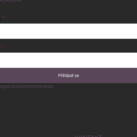
L
Přihlásit se
egistrace
Zapomenuté heslo