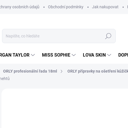
hrany osobních údajů
Obchodní podmínky
Jak nakupovat
Hledat
RGAN TAYLOR
MISS SOPHIE
LOVA SKIN
DOP
ORLY profesionální řada 18ml
ORLY přípravky na ošetření kůžič
 nehtů
Neohodnoceno
Podrobnosti hodnocení
3
321