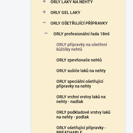
n
ORLY LAKY NA NEHTY
n
ORLY GEL LAKY
í
p
ORLY OŠETŘUJÍCÍ PŘÍPRAVKY
a
n
ORLY profesionální řada 18ml
e
ORLY přípravky na ošetření
l
kůžičky nehtů
ORLY zpevňovače nehtů
ORLY sušiče laků na nehty
ORLY speciální ošetřující
přípravky na nehty
ORLY vrchní vrstvy laků na
nehty - nadlak
ORLY podkladové vrstvy laků
na nehty - podlak
ORLY ošetřující přípravky -
BREATHABLE