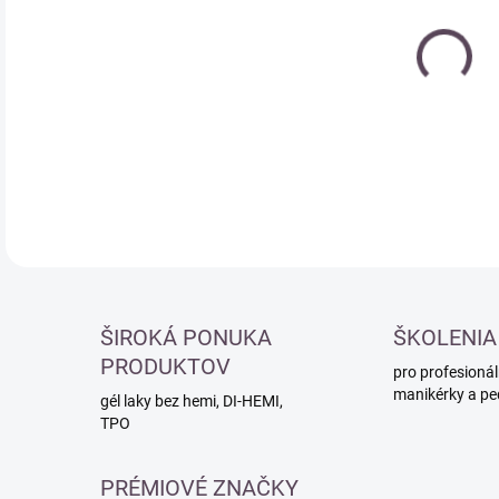
Měr
SK
cena
DETA
ŠIROKÁ PONUKA
ŠKOLENIA
PRODUKTOV
pro profesionál
manikérky a pe
gél laky bez hemi, DI-HEMI,
TPO
PRÉMIOVÉ ZNAČKY