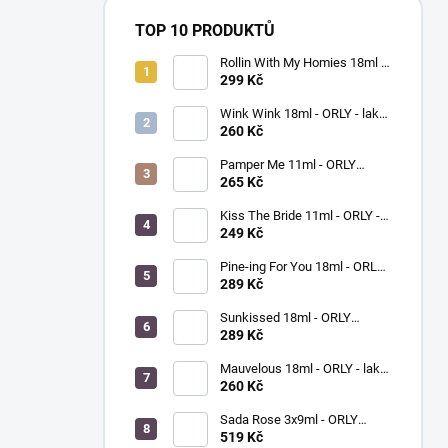
TOP 10 PRODUKTŮ
Rollin With My Homies 18ml -
ORLY - lak na nehty
299 Kč
Wink Wink 18ml - ORLY - lak
na nehty
260 Kč
Pamper Me 11ml - ORLY
BREATHABLE - ošetřující lak
265 Kč
na nehty
Kiss The Bride 11ml - ORLY -
lak na nehty
249 Kč
Pine-ing For You 18ml - ORLY
BREATHABLE - ošetřující
289 Kč
barevný lak na nehty
Sunkissed 18ml - ORLY
BREATHABLE - ošetřující
289 Kč
barevný lak na nehty
Mauvelous 18ml - ORLY - lak
na nehty
260 Kč
Sada Rose 3x9ml - ORLY
FRENCH MANICURE - sada
519 Kč