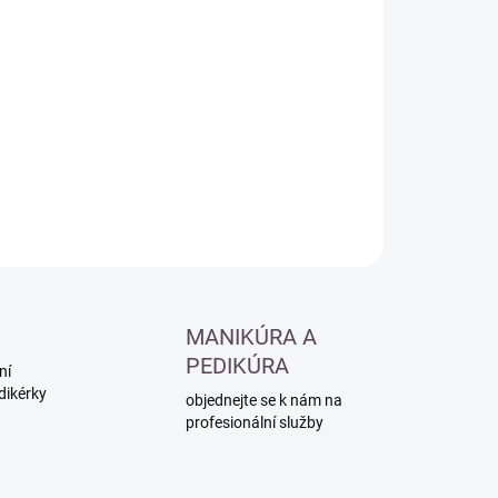
ná
LADEM
(>5 KS)
:
−
+
Přidat do košíku
ILNÍ INFORMACE
ZEPTAT SE
HLÍDAT
MANIKÚRA A
PEDIKÚRA
ní
dikérky
objednejte se k nám na
profesionální služby