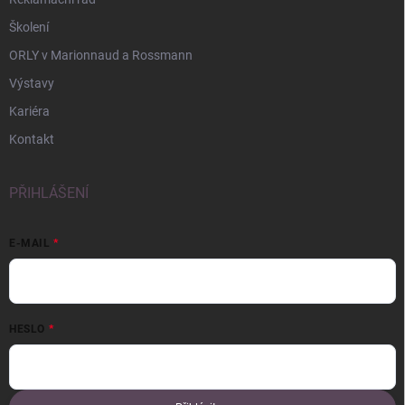
Školení
ORLY v Marionnaud a Rossmann
Výstavy
Kariéra
Kontakt
PŘIHLÁŠENÍ
E-MAIL
HESLO