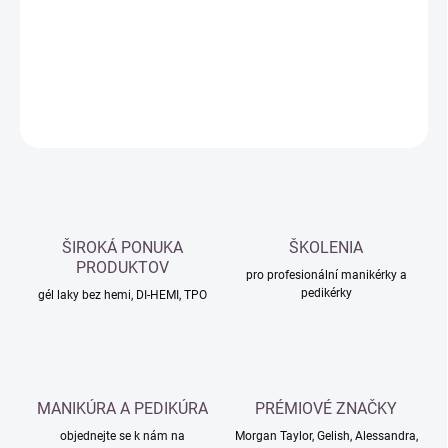
−
+
Přidat do košíku
DETAILNÍ INFORMACE
ZEPTAT SE
HLÍDAT
ŠIROKÁ PONUKA
ŠKOLENIA
PRODUKTOV
pro profesionální manikérky a
pedikérky
gél laky bez hemi, DI-HEMI, TPO
MANIKÚRA A PEDIKÚRA
PRÉMIOVÉ ZNAČKY
objednejte se k nám na
Morgan Taylor, Gelish, Alessandra,