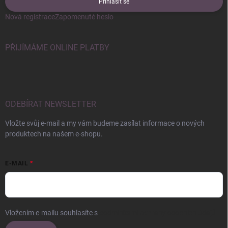
Přihlásit se
Nová registrace
Zapomenuté heslo
PŘIJÍMÁME ONLINE PLATBY
ODEBÍRAT NEWSLETTER
Vložte svůj e-mail a my vám budeme zasílat informace o nových
produktech na našem e-shopu.
E-MAIL
Vložením e-mailu souhlasíte s
podmínkami ochrany osobních údajů