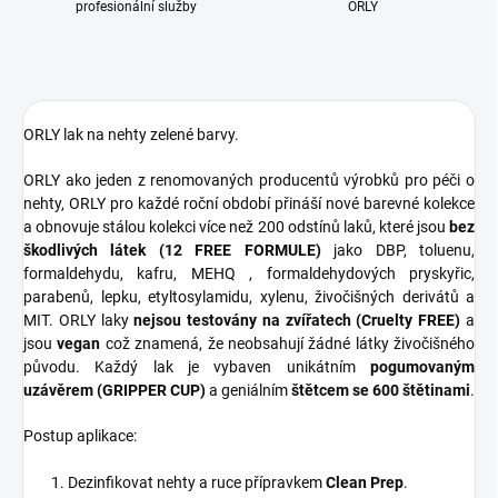
profesionální služby
ORLY
ORLY lak na nehty zelené barvy.
ORLY ako jeden z renomovaných producentů výrobků pro péči o
nehty, ORLY pro každé roční období přináší nové barevné kolekce
a obnovuje stálou kolekci více než 200 odstínů laků, které jsou
bez
škodlivých látek (12 FREE FORMULE)
jako DBP, toluenu,
formaldehydu, kafru, MEHQ , formaldehydových pryskyřic,
parabenů, lepku, etyltosylamidu, xylenu, živočišných derivátů a
MIT. ORLY laky
nejsou testovány na zvířatech (Cruelty FREE)
a
jsou
vegan
což znamená, že neobsahují žádné látky živočišného
původu. Každý lak je vybaven unikátním
pogumovaným
uzávěrem (GRIPPER CUP)
a geniálním
štětcem se 600 štětinami
.
Postup aplikace:
Dezinfikovat nehty a ruce přípravkem
Clean Prep
.