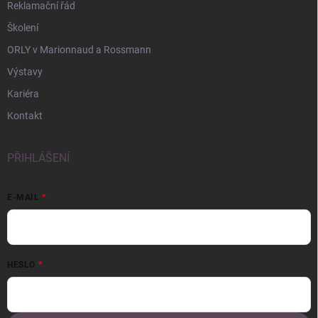
Reklamační řád
Školení
ORLY v Marionnaud a Rossmann
Výstavy
Kariéra
Kontakt
PŘIHLÁŠENÍ
E-MAIL
HESLO