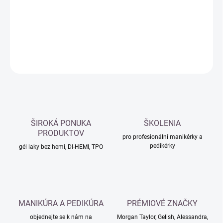
−
+
Přidat do košíku
DETAILNÍ INFORMACE
ZEPTAT SE
HLÍDAT
ŠIROKÁ PONUKA
ŠKOLENIA
PRODUKTOV
pro profesionální manikérky a
pedikérky
gél laky bez hemi, DI-HEMI, TPO
MANIKÚRA A PEDIKÚRA
PRÉMIOVÉ ZNAČKY
objednejte se k nám na
Morgan Taylor, Gelish, Alessandra,