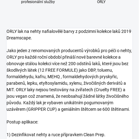
profesionální služby
ORLY
ORLY lak na nehty nafialovělé barvy z podzimní kolekce laků 2019
Dreamscape.
Jako jeden z renomovaných producentů výrobků pro péči o nehty,
ORLY pro každé roční období přináší nové barevné kolekce a
obnovuje stálou kolekci více než 200 odstínů laků, které jsou bez
škodlivých látek (12 FREE FORMULE) jako DBP, toluenu,
formaldehydu, kafru, MEHQ , formaldehydových pryskyřic,
parabenů, lepku, etyltosylamidu, xylenu, živočišných derivátů a
MIT. ORLY laky nejsou testovány na zvířatech (Cruelty FREE) a
jsou vegan což znamená, že neobsahují žádné látky živočišného
původu. Každý lak je vybaven unikátním pogumovaným
uzávěrem (GRIPPER CUP) a geniálním štětcem se 600 štětinami.
Postup aplikace:
1) Dezinfikovat nehty a ruce přípravkem Clean Prep.